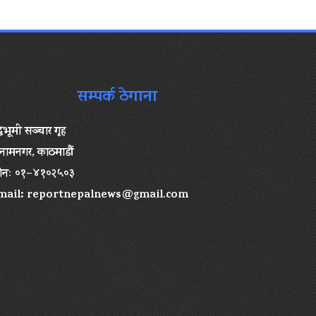
सम्पर्क ठेगाना
द्धभूमी सञ्चार गृह
ामनगर, काठमाडौं
ोनः ०१–४१०२५०३
mail:
reportnepalnews@gmail.com