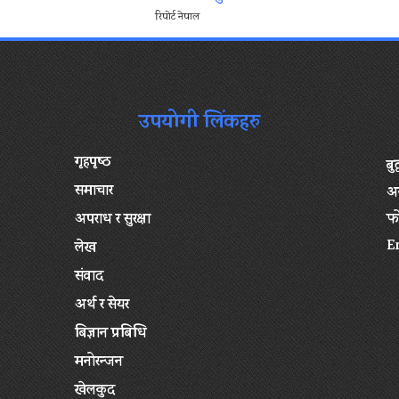
रिपोर्ट नेपाल
उपयोगी लिंकहरु
गृहपृष्‍ठ
बु
समाचार
अन
अपराध र सुरक्षा
फ
E
लेख
संवाद
अर्थ र सेयर
बिज्ञान प्रबिधि
मनोरन्जन
खेलकुद