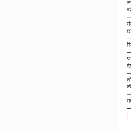
ज
बन
स
छ
हि
प्
द
ल
को
स