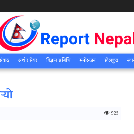
संवाद
अर्थ र सेयर
बिज्ञान प्रबिधि
मनोरन्जन
खेलकुद
स्वा
्‍यो
925