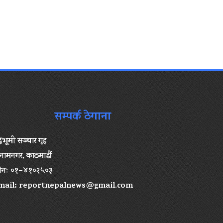
सम्पर्क ठेगाना
द्धभूमी सञ्चार गृह
ामनगर, काठमाडौं
ोनः ०१–४१०२५०३
mail:
reportnepalnews@gmail.com