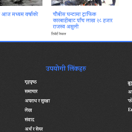
ा आज मध्यम वर्षाको
चौबीस घन्टामा ट्राफिक
कारबाहीबाट पाँच लाख २८ हजार
राजस्व असुली
रिपोर्ट नेपाल
उपयोगी लिंकहरु
गृहपृष्‍ठ
बु
समाचार
अन
अपराध र सुरक्षा
फ
E
लेख
संवाद
अर्थ र सेयर