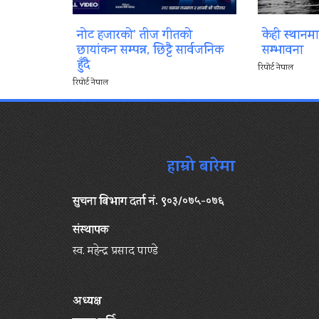
नोट हजारको’ तीज गीतको
केही स्थानम
छायांकन सम्पन्न, छिट्टै सार्वजनिक
सम्भावना
हुँदै
रिपोर्ट नेपाल
रिपोर्ट नेपाल
हाम्रो बारेमा
सुचना बिभाग दर्ता नं. ९०३/०७५-०७६
संस्थापक
स्व. महेन्द्र प्रसाद पाण्डे
अध्यक्ष