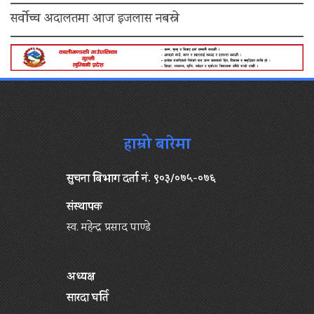
सर्वोच्च अदालतमा आज इजलास नबस्ने
हाम्रो बारेमा
सुचना बिभाग दर्ता नं. ९०३/०७५-०७६
संस्थापक
स्व. महेन्द्र प्रसाद पाण्डे
अध्यक्ष
सारदा घर्ति