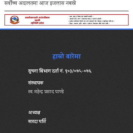
सर्वोच्च अदालतमा आज इजलास नबस्ने
हाम्रो बारेमा
सुचना बिभाग दर्ता नं. ९०३/०७५-०७६
संस्थापक
स्व. महेन्द्र प्रसाद पाण्डे
अध्यक्ष
सारदा घर्ति