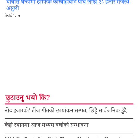
चौबीस घन्टामा ट्राफिक कारबाहीबाट पाँच लाख २८ हजार राजस्व
असुली
रिपोर्ट नेपाल
छुटाउनु भयो कि?
नोट हजारको’ तीज गीतको छायांकन सम्पन्न, छिट्टै सार्वजनिक हुँदै
केही स्थानमा आज मध्यम वर्षाको सम्भावना