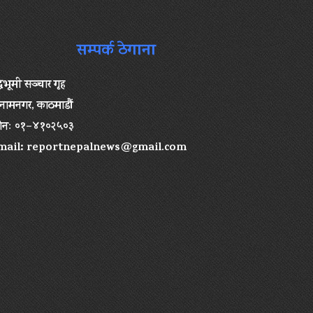
सम्पर्क ठेगाना
द्धभूमी सञ्चार गृह
ामनगर, काठमाडौं
ोनः ०१–४१०२५०३
mail:
reportnepalnews@gmail.com