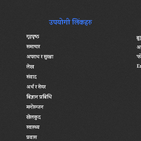
उपयोगी लिंकहरु
गृहपृष्‍ठ
बु
समाचार
अन
अपराध र सुरक्षा
फ
E
लेख
संवाद
अर्थ र सेयर
बिज्ञान प्रबिधि
मनोरन्जन
खेलकुद
स्वास्थ्य
प्रवास