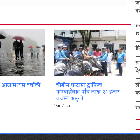
ज
बन
स
छ
हि
प्
द
ल
ा आज मध्यम वर्षाको
चौबीस घन्टामा ट्राफिक
कारबाहीबाट पाँच लाख २८ हजार
को
राजस्व असुली
रिपोर्ट नेपाल
स