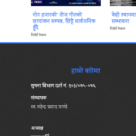
नोट हजारको’ तीज गीतको
केही स्थानम
छायांकन सम्पन्न, छिट्टै सार्वजनिक
सम्भावना
हुँदै
रिपोर्ट नेपाल
रिपोर्ट नेपाल
हाम्रो बारेमा
सुचना बिभाग दर्ता नं. ९०३/०७५-०७६
संस्थापक
स्व. महेन्द्र प्रसाद पाण्डे
अध्यक्ष