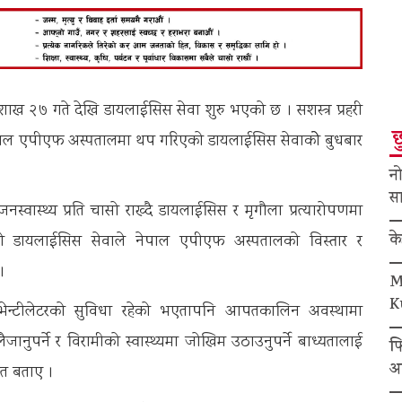
ख २७ गते देखि डायलाईसिस सेवा शुरु भएको छ । सशस्त्र प्रहरी
छ
त नेपाल एपीएफ अस्पतालमा थप गरिएको डायलाईसिस सेवाकोे बुधबार
नो
सा
्वास्थ्य प्रति चासो राख्दै डायलाईसिस र मृगौला प्रत्यारोपणमा
क
ो डायलाईसिस सेवाले नेपाल एपीएफ अस्पतालको विस्तार र
।
M
K
न्टीलेटरको सुविधा रहेको भएतापनि आपतकालिन अवस्थामा
ानुपर्ने र विरामीको स्वास्थ्यमा जोखिम उठाउनुपर्ने बाध्यतालाई
फ
अ
ेत बताए ।