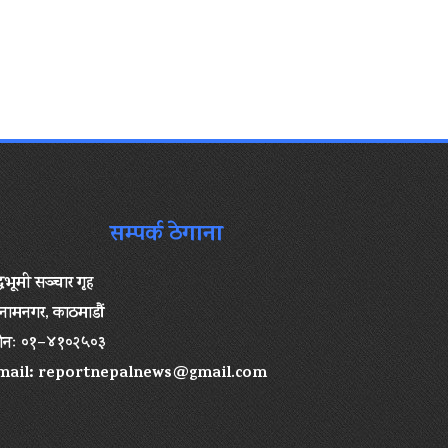
सम्पर्क ठेगाना
द्धभूमी सञ्चार गृह
ामनगर, काठमाडौं
ोनः ०१–४१०२५०३
mail:
reportnepalnews@gmail.com