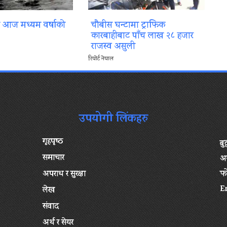
ा आज मध्यम वर्षाको
चौबीस घन्टामा ट्राफिक
कारबाहीबाट पाँच लाख २८ हजार
राजस्व असुली
रिपोर्ट नेपाल
उपयोगी लिंकहरु
गृहपृष्‍ठ
बु
समाचार
अन
अपराध र सुरक्षा
फ
E
लेख
संवाद
अर्थ र सेयर