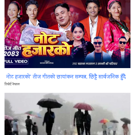
नोट हजारको’ तीज गीतको छायांकन सम्पन्न, छिट्टै सार्वजनिक हुँदै
रिपोर्ट नेपाल