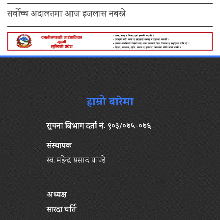
सर्वोच्च अदालतमा आज इजलास नबस्ने
हाम्रो बारेमा
सुचना बिभाग दर्ता नं. ९०३/०७५-०७६
संस्थापक
स्व. महेन्द्र प्रसाद पाण्डे
अध्यक्ष
सारदा घर्ति