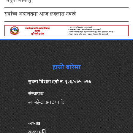
“बैगुनी मायालु”
सर्वोच्च अदालतमा आज इजलास नबस्ने
हाम्रो बारेमा
सुचना बिभाग दर्ता नं. ९०३/०७५-०७६
संस्थापक
स्व. महेन्द्र प्रसाद पाण्डे
अध्यक्ष
सारदा घर्ति