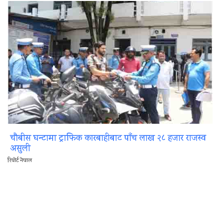
चौबीस घन्टामा ट्राफिक कारबाहीबाट पाँच लाख २८ हजार राजस्व
असुली
रिपोर्ट नेपाल