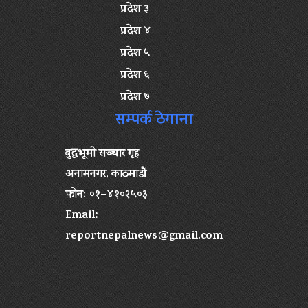
प्रदेश ३
प्रदेश ४
प्रदेश ५
प्रदेश ६
प्रदेश ७
सम्पर्क ठेगाना
बुद्धभूमी सञ्चार गृह
अनामनगर, काठमाडौं
फोनः ०१–४१०२५०३
Email:
reportnepalnews@gmail.com