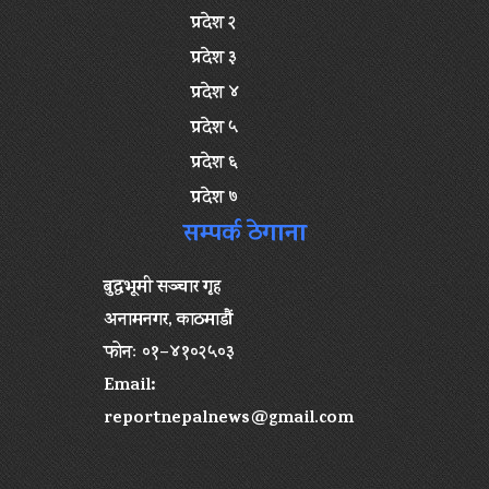
प्रदेश २
प्रदेश ३
प्रदेश ४
प्रदेश ५
प्रदेश ६
प्रदेश ७
सम्पर्क ठेगाना
बुद्धभूमी सञ्चार गृह
अनामनगर, काठमाडौं
फोनः ०१–४१०२५०३
Email:
reportnepalnews@gmail.com