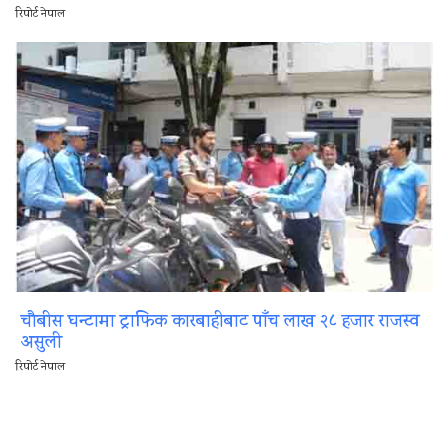
रिपोर्ट नेपाल
चौबीस घन्टामा ट्राफिक कारबाहीबाट पाँच लाख २८ हजार राजस्व
असुली
रिपोर्ट नेपाल