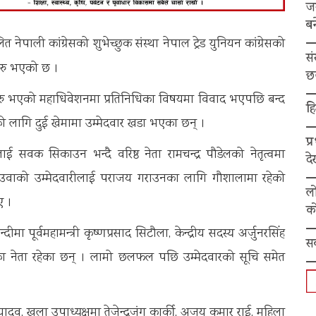
ज
बन
ेपाली कांग्रेसको शुभेच्छुक संस्था नेपाल ट्रेड युनियन कांग्रेसको
स
सुरु भएको छ ।
छ
ी सुरु भएको महाधिवेशनमा प्रतिनिधिका विषयमा विवाद भएपछि बन्द
हि
को लागि दुई खेमामा उम्मेदवार खडा भएका छन् ।
प्
ई सवक सिकाउन भन्दै वरिष्ठ नेता रामचन्द्र पौडेलको नेतृत्वमा
द
देउवाको उम्मेदवारीलाई पराजय गराउनका लागि गौशालामा रहेको
ल
ए ।
को
ा पूर्वमहामन्त्री कृष्णप्रसाद सिटौला, केन्द्रीय सदस्य अर्जुनरसिंह
स
ा नेता रहेका छन् । लामो छलफल पछि उम्मेदवारको सूचि समेत
ाद यादव, खुला उपाध्यक्षमा तेजेन्द्रजंग कार्की, अजय कुमार राई, महिला