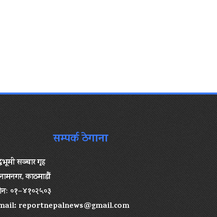
सम्पर्क ठेगाना
द्धभूमी सञ्चार गृह
ामनगर, काठमाडौं
ोनः ०१–४१०२५०३
mail:
reportnepalnews@gmail.com