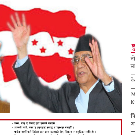
छ
नो
सा
क
M
K
फ
अ