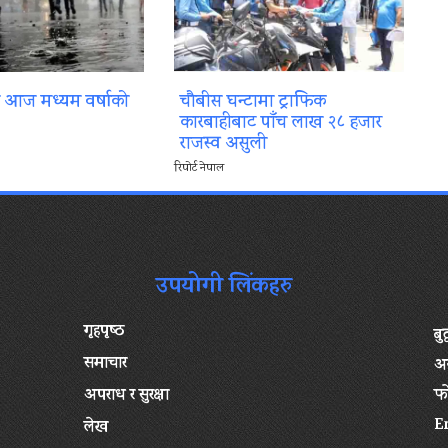
ा आज मध्यम वर्षाको
चौबीस घन्टामा ट्राफिक
कारबाहीबाट पाँच लाख २८ हजार
राजस्व असुली
रिपोर्ट नेपाल
उपयोगी लिंकहरु
गृहपृष्‍ठ
बु
समाचार
अन
अपराध र सुरक्षा
फ
E
लेख