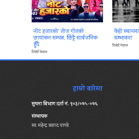
नोट हजारको’ तीज गीतको
केही स्थानम
छायांकन सम्पन्न, छिट्टै सार्वजनिक
सम्भावना
हुँदै
रिपोर्ट नेपाल
रिपोर्ट नेपाल
हाम्रो बारेमा
सुचना बिभाग दर्ता नं. ९०३/०७५-०७६
संस्थापक
स्व. महेन्द्र प्रसाद पाण्डे