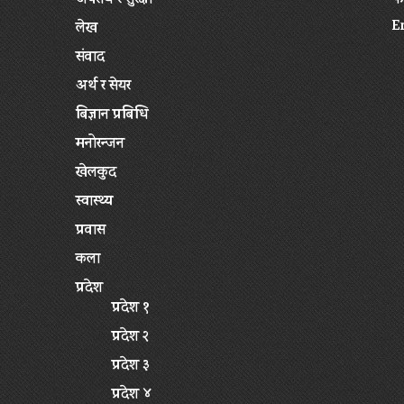
अपराध र सुरक्षा
फ
E
लेख
संवाद
अर्थ र सेयर
बिज्ञान प्रबिधि
मनोरन्जन
खेलकुद
स्वास्थ्य
प्रवास
कला
प्रदेश
प्रदेश १
प्रदेश २
प्रदेश ३
प्रदेश ४