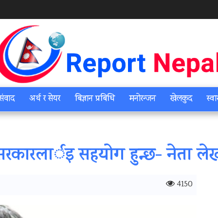
संवाद
अर्थ र सेयर
बिज्ञान प्रबिधि
मनोरन्जन
खेलकुद
स्वा
रकारलार्इ सहयाेग हुन्छ- नेता ल
4150