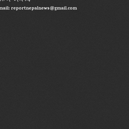
ोनः ०१–४१०२५०३
mail:
reportnepalnews@gmail.com