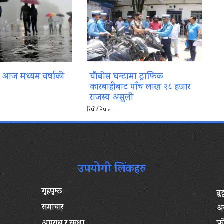
ा आज मध्यम वर्षाको
चौबीस घन्टामा ट्राफिक
कारबाहीबाट पाँच लाख २८ हजार
राजस्व असुली
रिपोर्ट नेपाल
उपयोगी लिंकहरु
गृहपृष्‍ठ
बु
समाचार
अन