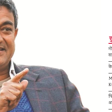
छ
नो
सा
क
M
K
फ
अ