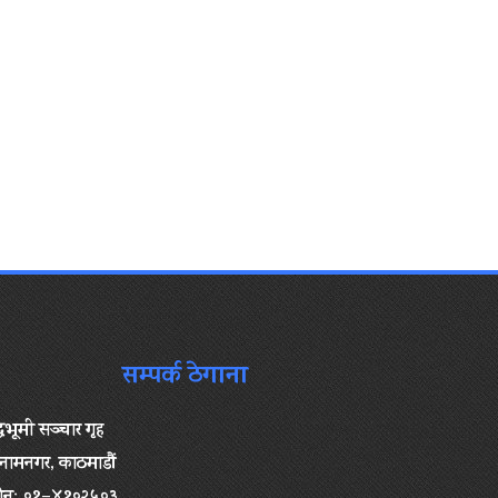
सम्पर्क ठेगाना
द्धभूमी सञ्चार गृह
ामनगर, काठमाडौं