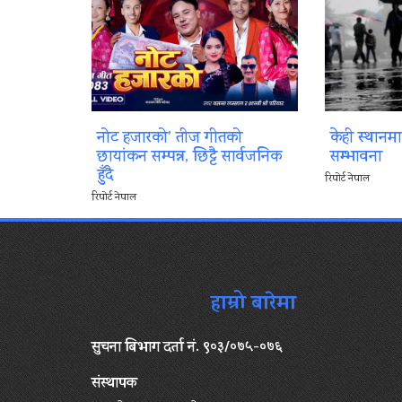
नोट हजारको’ तीज गीतको
केही स्थानम
छायांकन सम्पन्न, छिट्टै सार्वजनिक
सम्भावना
हुँदै
रिपोर्ट नेपाल
रिपोर्ट नेपाल
हाम्रो बारेमा
सुचना बिभाग दर्ता नं. ९०३/०७५-०७६
संस्थापक