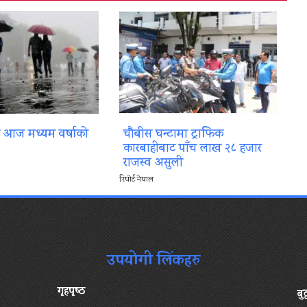
ा आज मध्यम वर्षाको
चौबीस घन्टामा ट्राफिक
कारबाहीबाट पाँच लाख २८ हजार
राजस्व असुली
रिपोर्ट नेपाल
उपयोगी लिंकहरु
गृहपृष्‍ठ
बु