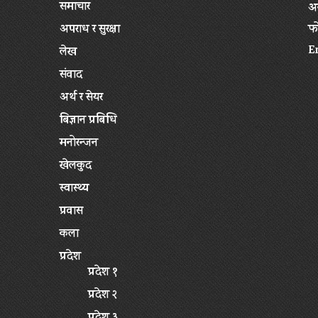
समाचार
अन
अपराध र सुरक्षा
फ
E
लेख
संवाद
अर्थ र सेयर
बिज्ञान प्रबिधि
मनोरन्जन
खेलकुद
स्वास्थ्य
प्रवास
कला
प्रदेश
प्रदेश १
प्रदेश २