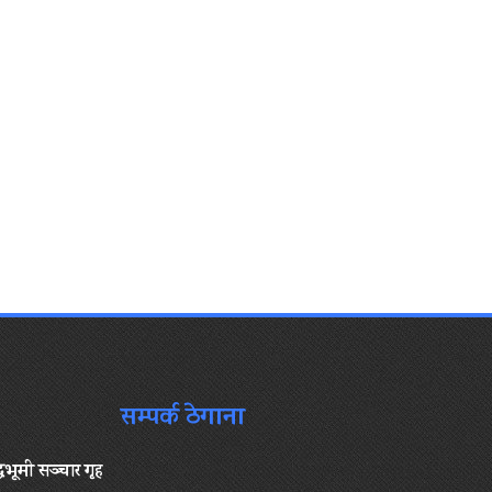
सम्पर्क ठेगाना
द्धभूमी सञ्चार गृह