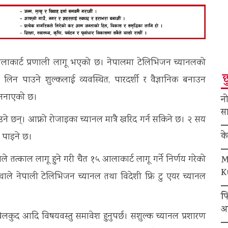
लाकार्ट प्रणाली लागू भएको छ। नेपालमा टेलिभिजन च्यानलको
छ
ाट लिन पाउने शुल्कलाई व्यवस्थित, पारदर्शी र वैज्ञानिक बनाउन
े जनाएको छ।
नो
सा
ने छन्। आफ्नो रोजाइका च्यानल मात्रै खरिद गर्न सकिने छ। २ सय
क
न पाइने छ।
णयले तत्काल लागू हुने गरी चैत १५ आलाकार्ट लागू गर्ने निर्णय गरेको
M
K
स्थाले नेपाली टेलिभिजन च्यानल तथा विदेशी फ्रि टु एयर च्यानल
फ
अ
खेलकुद आदि विषयवस्तु समावेश हुनुपर्छ। सशुल्क च्यानल प्रशारण