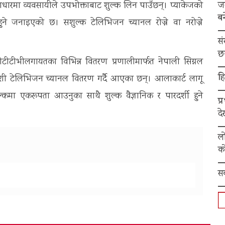
ज
रमा व्यवसायीले उपभोक्ताबाट शुल्क लिन पाउँछन्। प्याकेजको
बन
ने जनाइएको छ। सशुल्क टेलिभिजन च्यानल रोज्ने वा नरोज्ने
स
छ
ीटीभीलगायतका विभिन्न वितरण प्रणालीमार्फत नेपाली सिग्नल
हि
देशी टेलिभिजन च्यानल वितरण गर्दै आएका छन्। आलाकार्ट लागू
्कमा एकरूपता आउनुका साथै शुल्क वैज्ञानिक र पारदर्शी हुने
प्
द
ल
को
स