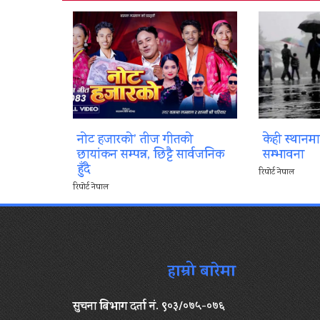
नोट हजारको’ तीज गीतको
केही स्थानम
छायांकन सम्पन्न, छिट्टै सार्वजनिक
सम्भावना
हुँदै
रिपोर्ट नेपाल
रिपोर्ट नेपाल
हाम्रो बारेमा
सुचना बिभाग दर्ता नं. ९०३/०७५-०७६