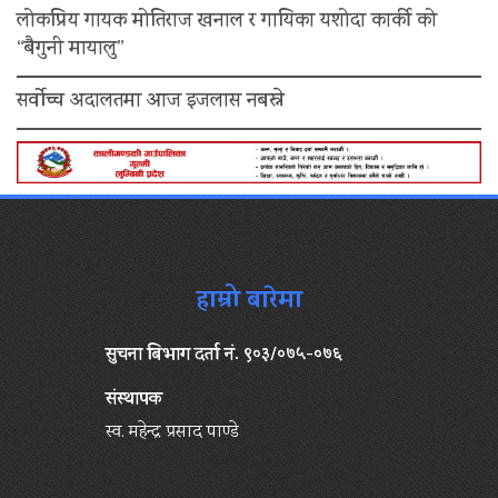
लोकप्रिय गायक मोतिराज खनाल र गायिका यशोदा कार्की को
“बैगुनी मायालु”
सर्वोच्च अदालतमा आज इजलास नबस्ने
हाम्रो बारेमा
सुचना बिभाग दर्ता नं. ९०३/०७५-०७६
संस्थापक
स्व. महेन्द्र प्रसाद पाण्डे