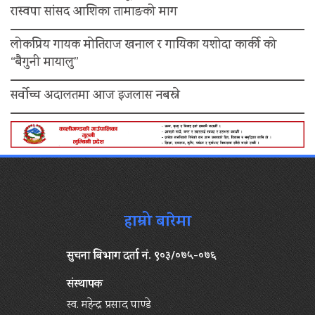
रास्वपा सांसद आशिका तामाङको माग
लोकप्रिय गायक मोतिराज खनाल र गायिका यशोदा कार्की को
“बैगुनी मायालु”
सर्वोच्च अदालतमा आज इजलास नबस्ने
हाम्रो बारेमा
सुचना बिभाग दर्ता नं. ९०३/०७५-०७६
संस्थापक
स्व. महेन्द्र प्रसाद पाण्डे