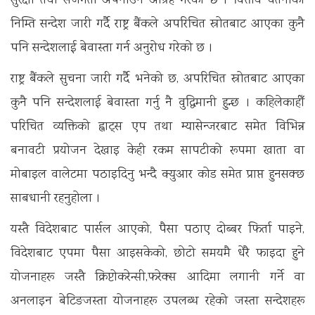
सुरक्षा तथा सजगता अपनाउन आग्रह गरेको छ । वित्तीय चेतनाका
निम्ति सन्देश जारी गर्दै राष्ट्र बैंकले अपरिचित स्रोतबाट आएका कुनै
पनि सन्देशलाई बेवास्ता गर्न अनुरोध गरेको छ ।
राष्ट्र बैंकले सुचना जारी गर्दै भनेको छ, अपरिचित स्रोतबाट आएका
कुनै पनि सन्देशलाई बेवास्ता गर्नु नै वुद्धिमानी हुन्छ । कहिलेकाहीँ
परिचित व्यक्तिको ह्वाट्स एप तथा म्यासेन्जरबाट समेत विभिन्न
बनावटी प्रयोजन देखाइ केही रकम सापटीको रूपमा खाता वा
मोबाइल वालेटमा पठाइदिनु भन्दै क्युआर कोड समेत प्राप्त हुनसक्छ
साबधानी रहनुहोला ।
यस्तै विदेशबाट पार्सल आएको, पैसा पठाए दोब्बर फिर्ता पाइने,
विदेशबाट एपमा पैसा आइसकेको, छोटो समयमै धेरै फाइदा हुने
योजनाहरू जस्तै क्रिप्टोकरेन्सी,फरेक्स आदिमा लगानी गर्ने वा
अनलाइन बेटिङजस्ता योजनाहरू उपलब्ध रहेको जस्ता सन्देशहरू