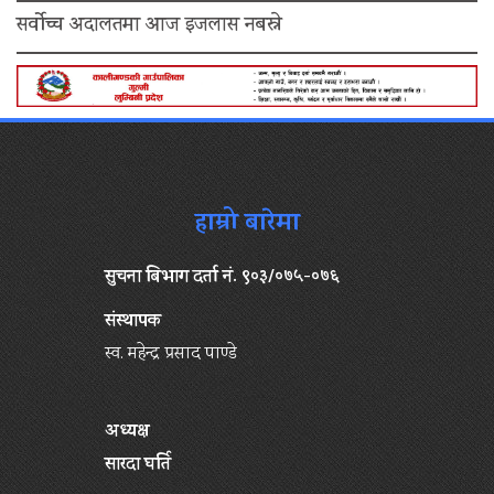
सर्वोच्च अदालतमा आज इजलास नबस्ने
हाम्रो बारेमा
सुचना बिभाग दर्ता नं. ९०३/०७५-०७६
संस्थापक
स्व. महेन्द्र प्रसाद पाण्डे
अध्यक्ष
सारदा घर्ति