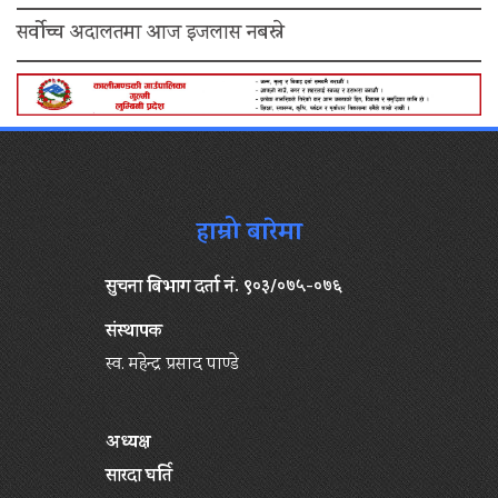
सर्वोच्च अदालतमा आज इजलास नबस्ने
हाम्रो बारेमा
सुचना बिभाग दर्ता नं. ९०३/०७५-०७६
संस्थापक
स्व. महेन्द्र प्रसाद पाण्डे
अध्यक्ष
सारदा घर्ति