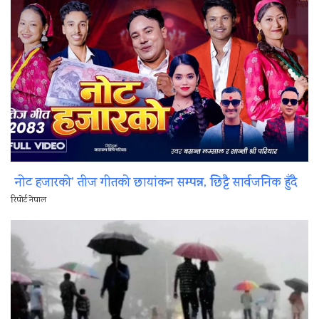
नोट हजारको’ तीज गीतको छायांकन सम्पन्न, छिट्टै सार्वजनिक हुँदै
रिपोर्ट नेपाल