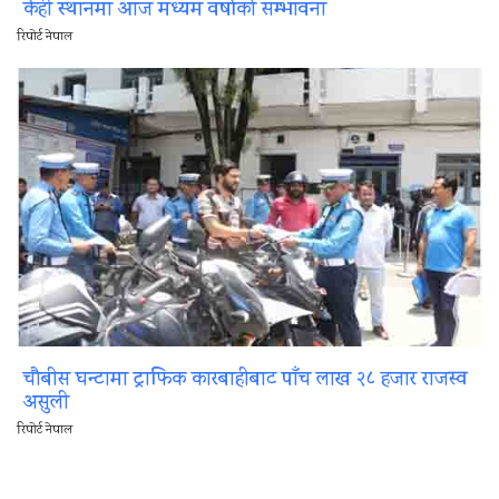
केही स्थानमा आज मध्यम वर्षाको सम्भावना
रिपोर्ट नेपाल
चौबीस घन्टामा ट्राफिक कारबाहीबाट पाँच लाख २८ हजार राजस्व
असुली
रिपोर्ट नेपाल