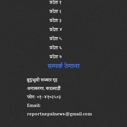
प्रदेश १
प्रदेश २
प्रदेश ३
प्रदेश ४
प्रदेश ५
प्रदेश ६
प्रदेश ७
सम्पर्क ठेगाना
बुद्धभूमी सञ्चार गृह
अनामनगर, काठमाडौं
फोनः ०१–४१०२५०३
Email:
reportnepalnews@gmail.com