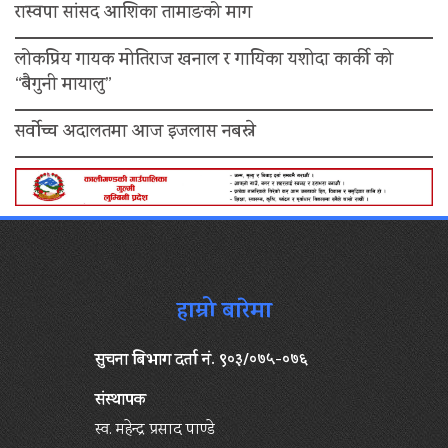
रास्वपा सांसद आशिका तामाङको माग
लोकप्रिय गायक मोतिराज खनाल र गायिका यशोदा कार्की को
“बैगुनी मायालु”
सर्वोच्च अदालतमा आज इजलास नबस्ने
हाम्रो बारेमा
सुचना बिभाग दर्ता नं. ९०३/०७५-०७६
संस्थापक
स्व. महेन्द्र प्रसाद पाण्डे