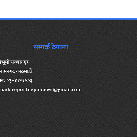
सम्पर्क ठेगाना
द्धभूमी सञ्चार गृह
ामनगर, काठमाडौं
ोनः ०१–४१०२५०३
mail:
reportnepalnews@gmail.com