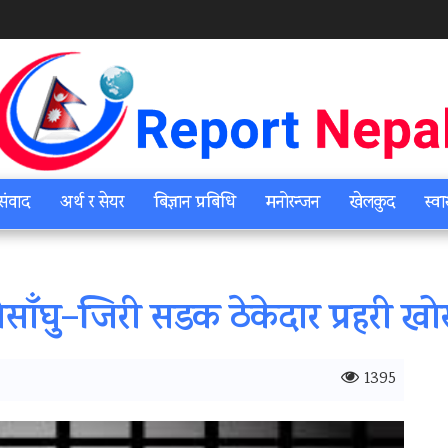
संवाद
अर्थ र सेयर
बिज्ञान प्रबिधि
मनोरन्जन
खेलकुद
स्वा
साँघु–जिरी सडक ठेकेदार प्रहरी खो
1395