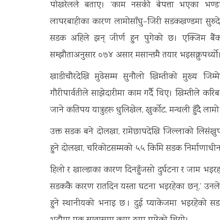
पोखरेलले बताए। ‘काम नसकी बेपत्ता भएका भण्डार
लापरबाहीका कारण लामोसाँघु–जिरी सडकखण्डमा सुरु
सडक अहिले झन् जीर्ण हुन पुगेको छ। एक्जिम बैंक
सम्झौताअनुसार ०७४ असार मसान्तमै तयार भइसक्नुपर्थ्यो
खाडीचौरदेखि मुढेसम्म सुनौलो खिम्तीको मुख्य जिम्
गौरीपार्वतीले साझेदारीमा काम गर्दै थिए। खिम्तीले क
जाने कतिपय यात्रुहरू धुलिखेल, खुर्कोट, मन्थली हुँदै लामो
उक्त सडक बने दोलखा, रामेछापदेखि जिल्लाको लिसंखुप
हुने दोलखा, चरिकोटसम्मको ५५ किमि सडक निर्माणाधी
हिलो र खाल्डाका कारण दिनहुँजसो दुर्घटना र जाम भइरहने 
सडककै कारण रातदिन यस्ता घटना भइरहेका छन्,’ उनले भने 
हुने स्थानीयको भनाइ छ । दुई प्याकेजमा भइरहेको स