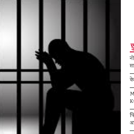
छ
नो
सा
क
M
K
फ
अ