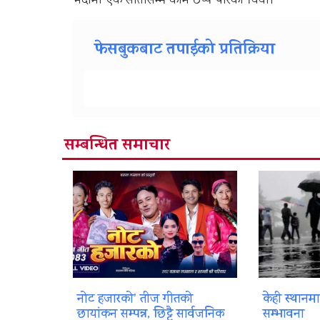
भदौमा एक सातासम्म काम ठप्प पारेको थियो।
फेसबुकबाट तपाईको प्रतिक्रिया
सम्बन्धित समाचार
नोट हजारको’ तीज गीतको
केही स्थानम
छायांकन सम्पन्न, छिट्टै सार्वजनिक
सम्भावना