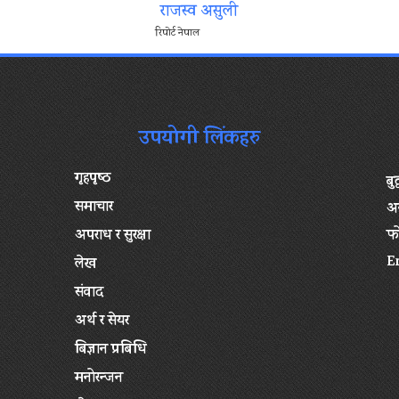
राजस्व असुली
रिपोर्ट नेपाल
उपयोगी लिंकहरु
गृहपृष्‍ठ
बु
समाचार
अन
अपराध र सुरक्षा
फ
E
लेख
संवाद
अर्थ र सेयर
बिज्ञान प्रबिधि
मनोरन्जन