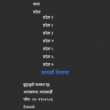
कला
प्रदेश
प्रदेश १
प्रदेश २
प्रदेश ३
प्रदेश ४
प्रदेश ५
प्रदेश ६
प्रदेश ७
सम्पर्क ठेगाना
बुद्धभूमी सञ्चार गृह
अनामनगर, काठमाडौं
फोनः ०१–४१०२५०३
Email: