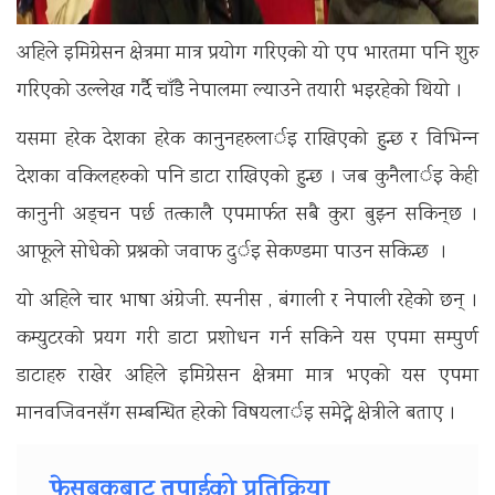
अहिले इमिग्रेसन क्षेत्रमा मात्र प्रयोग गरिएको यो एप भारतमा पनि शुरु
गरिएको उल्लेख गर्दै चाँडै नेपालमा ल्याउने तयारी भइरहेको थियो ।
यसमा हरेक देशका हरेक कानुनहरुलार्इ राखिएको हुन्छ र विभिन्‍न
देशका वकिलहरुको पनि डाटा राखिएको हुन्छ । जब कुनैलार्इ केही
कानुनी अड्‍चन पर्छ तत्कालै एपमार्फत सबै कुरा बुझ्‍न सकिन‍्‍छ ।
आफूले सोधेको प्रश्नको जवाफ दुर्इ सेकण्डमा पाउन सकिन्छ ।
यो अहिले चार भाषा अंग्रेजी. स्पनीस , बंगाली र नेपाली रहेको छन् ।
कम्युटरको प्रयग गरी डाटा प्रशोधन गर्न सकिने यस एपमा सम्पुर्ण
डाटाहरु राखेर अहिले इमिग्रेसन क्षेत्रमा मात्र भएको यस एपमा
मानवजिवनसँग सम्बन्धित हरेको विषयलार्इ समेट्ने क्षेत्रीले बताए ।
फेसबुकबाट तपाईको प्रतिक्रिया