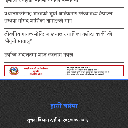
हिमाली र पहाडी भागमा वर्षाको सम्भावना
प्रधानमन्त्रीलाइ भारतको भूमि अतिक्रमण गरेको तथ्य देखाउन
रास्वपा सांसद आशिका तामाङको माग
लोकप्रिय गायक मोतिराज खनाल र गायिका यशोदा कार्की को
“बैगुनी मायालु”
सर्वोच्च अदालतमा आज इजलास नबस्ने
हाम्रो बारेमा
सुचना बिभाग दर्ता नं. ९०३/०७५-०७६