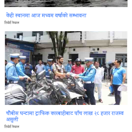
केही स्थानमा आज मध्यम वर्षाको सम्भावना
रिपोर्ट नेपाल
चौबीस घन्टामा ट्राफिक कारबाहीबाट पाँच लाख २८ हजार राजस्व
असुली
रिपोर्ट नेपाल