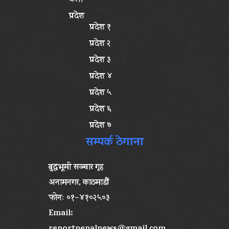
प्रदेश
प्रदेश १
प्रदेश २
प्रदेश ३
प्रदेश ४
प्रदेश ५
प्रदेश ६
प्रदेश ७
सम्पर्क ठेगाना
बुद्धभूमी सञ्चार गृह
अनामनगर, काठमाडौं
फोनः ०१–४१०२५०३
Email:
reportnepalnews@gmail.com