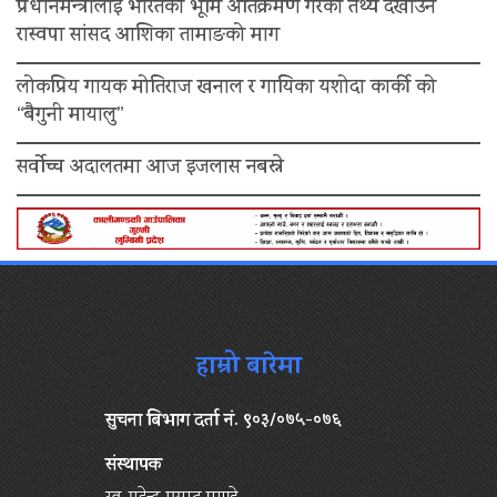
प्रधानमन्त्रीलाइ भारतको भूमि अतिक्रमण गरेको तथ्य देखाउन
रास्वपा सांसद आशिका तामाङको माग
लोकप्रिय गायक मोतिराज खनाल र गायिका यशोदा कार्की को
“बैगुनी मायालु”
सर्वोच्च अदालतमा आज इजलास नबस्ने
हाम्रो बारेमा
सुचना बिभाग दर्ता नं. ९०३/०७५-०७६
संस्थापक