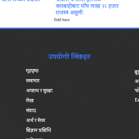
ा आज मध्यम वर्षाको
चौबीस घन्टामा ट्राफिक
कारबाहीबाट पाँच लाख २८ हजार
राजस्व असुली
रिपोर्ट नेपाल
उपयोगी लिंकहरु
गृहपृष्‍ठ
बु
समाचार
अन
अपराध र सुरक्षा
फ
E
लेख
संवाद
अर्थ र सेयर
बिज्ञान प्रबिधि