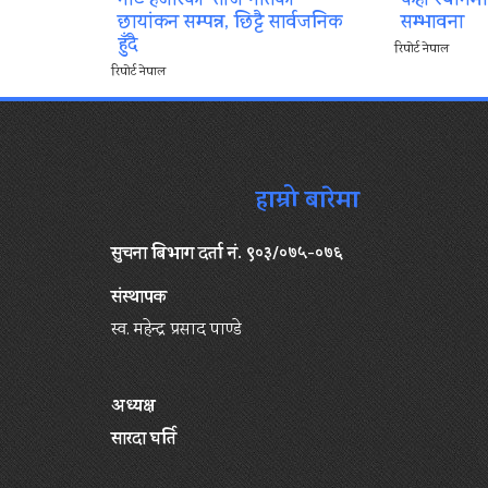
नोट हजारको’ तीज गीतको
केही स्थानम
छायांकन सम्पन्न, छिट्टै सार्वजनिक
सम्भावना
हुँदै
रिपोर्ट नेपाल
रिपोर्ट नेपाल
हाम्रो बारेमा
सुचना बिभाग दर्ता नं. ९०३/०७५-०७६
संस्थापक
स्व. महेन्द्र प्रसाद पाण्डे
अध्यक्ष
सारदा घर्ति