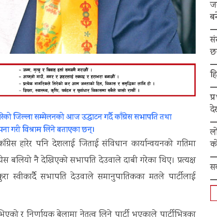
ज
बन
स
छ
हि
प्
द
 गरेको जिल्ला सम्मेलनको आज उद्घाटन गर्दै काँग्रेस सभापति तथा
 स्थापना गरी विश्राम लिने बताएका छन्।
ल
काँग्रेस हारेर पनि देशलाई जिताई संविधान कार्यान्वयनको गतिमा
को
ँग्रेस बलियो नै देखिएको सभापति देउवाले दाबी गरेका थिए। प्रत्यक्ष
स
ा स्वीकार्दै सभापति देउवाले समानुपातिकका मतले पार्टीलाई
एको र निर्णायक बेलामा नेतृत्व लिने पार्टी भएकाले पार्टीभित्रका