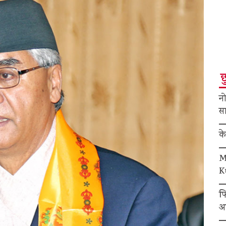
छ
नो
सा
क
M
K
फ
अ