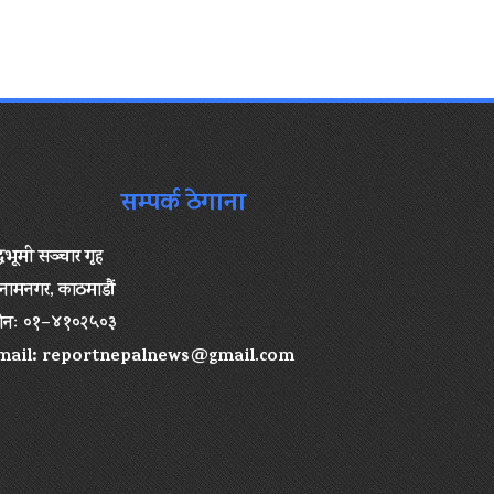
सम्पर्क ठेगाना
द्धभूमी सञ्चार गृह
ामनगर, काठमाडौं
ोनः ०१–४१०२५०३
mail:
reportnepalnews@gmail.com