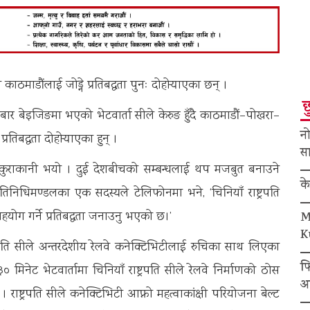
काठमाडौंलाई जोड्ने प्रतिबद्धता पुनः दोहोर्‍याएका छन् ।
छ
धबार बेइजिङमा भएको भेटवार्ता सीले केरुङ हुँदै काठमाडौं–पोखरा–
नो
रतिबद्धता दोहोर्‍याएका हुन् ।
सा
बीच कुराकानी भयो । दुई देशबीचको सम्बन्धलाई थप मजबुत बनाउने
क
िनिधिमण्डलका एक सदस्यले टेलिफोनमा भने, ‘चिनियाँ राष्ट्रपति
हयोग गर्ने प्रतिबद्धता जनाउनु भएको छ।’
M
K
्रपति सीले अन्तरदेशीय रेलवे कनेक्टिभिटीलाई रुचिका साथ लिएका
फ
नेट भेटवार्तामा चिनियाँ राष्ट्रपति सीले रेलवे निर्माणको ठोस
अ
 । राष्ट्रपति सीले कनेक्टिभिटी आफ्नो महत्वाकांक्षी परियोजना बेल्ट