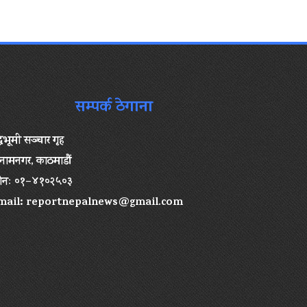
सम्पर्क ठेगाना
द्धभूमी सञ्चार गृह
ामनगर, काठमाडौं
ोनः ०१–४१०२५०३
mail:
reportnepalnews@gmail.com