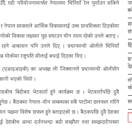
ज
उँदै यही परियोजनामार्फत नेपालमा चिनियाँ रेल पुर्याउन सकिने
बन
स
को र नेपाल सरकारले आर्थिक विकासलाई उच्च प्राथमिकता दिएकोमा
छ
गरेको विकास लक्ष्यमा पुग्न सघाउन चीन तयार रहेको उनले बताए ।
हि
रहने आश्वासन पनि उनले दिए । प्रधानमन्त्री ओलीले चिनियाँ
्न गरेकोमा राष्ट्रपति सीलाई बधाई दिएका थिए ।
प्
द
 बैंक (एआइआइबी) का अध्यक्ष ली जिक्वानले प्रधानमन्त्री ओलीसँग
राकानी भएको थियो ।
ल
को
बीच बिहीबार भेटवार्ता हुने कार्यक्रम छ । भेटवार्तापछि दुवै
स
ठक हुनेछ । बैठकमा नेपाल–चीन सम्बन्धका सबै पाटोमा छलफल गरिने
्वयन पक्षमा विशेष छफल हुने बताइएको छ । बैठकपछि दुवै देशका
न र दुई देशबीच आधा दर्जनभन्दा बढी सम्झौता तथा समझदारीपत्रमा