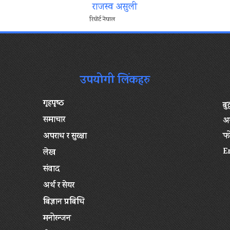
राजस्व असुली
रिपोर्ट नेपाल
उपयोगी लिंकहरु
गृहपृष्‍ठ
बु
समाचार
अन
अपराध र सुरक्षा
फ
E
लेख
संवाद
अर्थ र सेयर
बिज्ञान प्रबिधि
मनोरन्जन