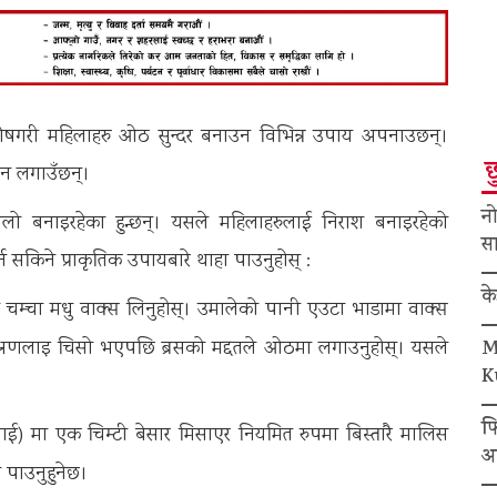
िशेषगरी महिलाहरु ओठ सुन्दर बनाउन विभिन्न उपाय अपनाउछन्।
छ
धन लगाउँछन्।
नो
लो बनाइरहेका हुन्छन्। यसले महिलाहरुलाई निराश बनाइरहेको
सा
सकिने प्राकृतिक उपायबारे थाहा पाउनुहोस् :
क
चम्चा मधु वाक्स लिनुहोस्। उमालेको पानी एउटा भाडामा वाक्स
M
मिश्रणलाइ चिसो भएपछि ब्रसको मद्दतले ओठमा लगाउनुहोस्। यसले
K
फ
) मा एक चिम्टी बेसार मिसाएर नियमित रुपमा बिस्तारै मालिस
अ
 पाउनुहुनेछ।