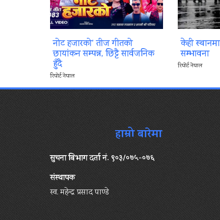
नोट हजारको’ तीज गीतको
केही स्थानम
छायांकन सम्पन्न, छिट्टै सार्वजनिक
सम्भावना
हुँदै
रिपोर्ट नेपाल
रिपोर्ट नेपाल
हाम्रो बारेमा
सुचना बिभाग दर्ता नं. ९०३/०७५-०७६
संस्थापक
स्व. महेन्द्र प्रसाद पाण्डे