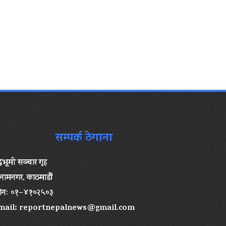
सम्पर्क ठेगाना
द्धभूमी सञ्चार गृह
ामनगर, काठमाडौं
ोनः ०१–४१०२५०३
mail:
reportnepalnews@gmail.com