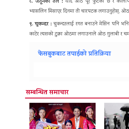
८. जैतूनको तेल :
यदि ओठ पूरै फुटेको छ र कालो
भ्यासलिन मिसाएर दिनमा ती चारपटक लगाउनुहोस्, ओठ 
९. चुकन्दर :
चुकन्दरलाई रगत बनाउने मेसिन पनि भनिन
काटेर त्यसको टुक्रा ओठमा लगाउनाले ओठ गुलाबी र चम
फेसबुकबाट तपाईको प्रतिक्रिया
सम्बन्धित समाचार