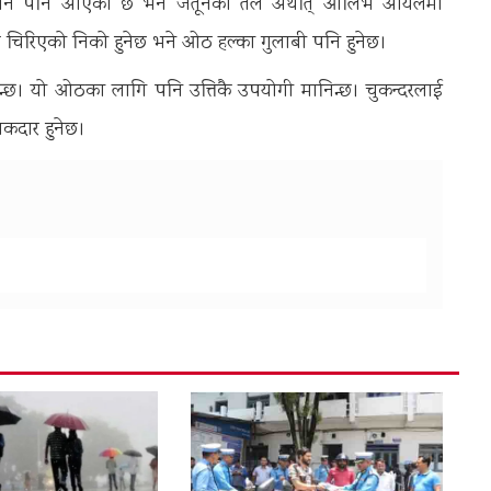
पन पनि आएको छ भने जैतूनको तेल अर्थात् ओलिभ आयलमा
चिरिएको निको हुनेछ भने ओठ हल्का गुलाबी पनि हुनेछ।
्छ। यो ओठका लागि पनि उत्तिकै उपयोगी मानिन्छ। चुकन्दरलाई
कदार हुनेछ।