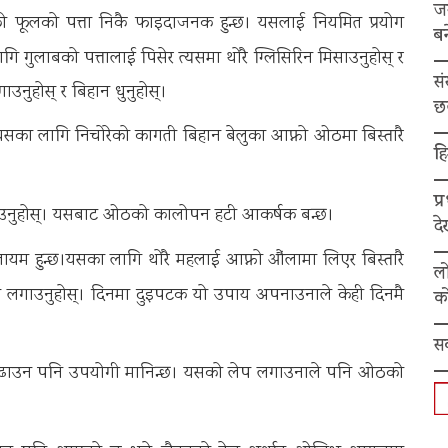
ज
फूलको पत्ता निकै फाइदाजनक हुन्छ। यसलाई नियमित प्रयोग
बन
गि गुलाबको पत्तालाई पिसेर त्यसमा थोरै ग्लिसिरिन मिसाउनुहोस् र
स
उनुहोस् र बिहान धुनुहोस्।
छ
ा लागि निचोरेको कागती बिहान बेलुका आफ्नो ओठमा बिस्तारै
हि
प्
ाउनुहोस्। यसबाट ओठको कालोपन हटी आकर्षक बन्छ।
द
ायम हुन्छ।यसका लागि थोरै महलाई आफ्नो औंलामा लिएर बिस्तारै
ल
 लगाउनुहोस्। दिनमा दुइपटक यो उपाय अपनाउनाले केही दिनमै
को
स
्दर्य बढाउन पनि उपयोगी मानिन्छ। यसको लेप लगाउनाले पनि ओठको