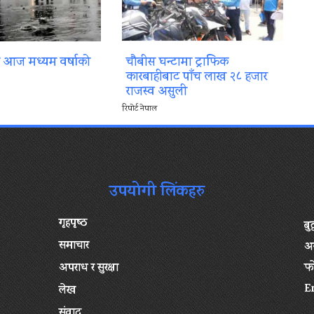
ा आज मध्यम वर्षाको
चौबीस घन्टामा ट्राफिक
कारबाहीबाट पाँच लाख २८ हजार
राजस्व असुली
रिपोर्ट नेपाल
उपयोगी लिंकहरु
गृहपृष्‍ठ
बु
समाचार
अन
अपराध र सुरक्षा
फ
E
लेख
संवाद