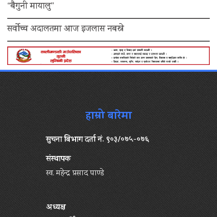
“बैगुनी मायालु”
सर्वोच्च अदालतमा आज इजलास नबस्ने
हाम्रो बारेमा
सुचना बिभाग दर्ता नं. ९०३/०७५-०७६
संस्थापक
स्व. महेन्द्र प्रसाद पाण्डे
अध्यक्ष