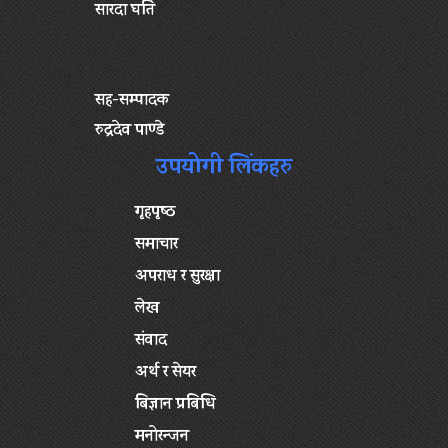
सारदा घर्ति
सह-सम्पादक
रुद्रदेव पाण्डे
उपयोगी लिंकहरु
गृहपृष्‍ठ
समाचार
अपराध र सुरक्षा
लेख
संवाद
अर्थ र सेयर
बिज्ञान प्रबिधि
मनोरन्जन