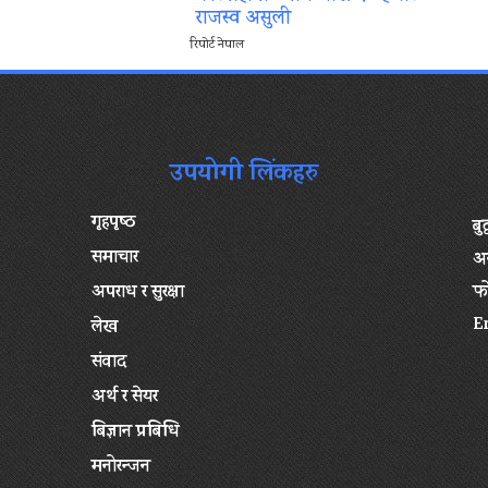
राजस्व असुली
रिपोर्ट नेपाल
उपयोगी लिंकहरु
गृहपृष्‍ठ
बु
समाचार
अन
अपराध र सुरक्षा
फ
E
लेख
संवाद
अर्थ र सेयर
बिज्ञान प्रबिधि
मनोरन्जन