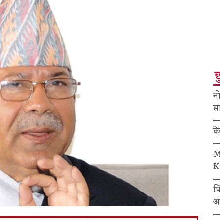
छ
नो
सा
क
M
K
फ
अ