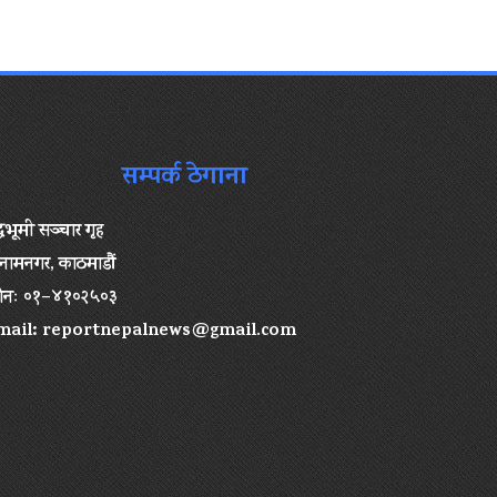
सम्पर्क ठेगाना
द्धभूमी सञ्चार गृह
ामनगर, काठमाडौं
ोनः ०१–४१०२५०३
mail:
reportnepalnews@gmail.com