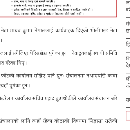
ज
बन
स
 नेता माधव कुमार नेपाललाई कार्यवाहक दिएको भोलीपल्ट नेता
छ
 ।
हि
ेललाई संगैलिएर पेरिसडाँडा पुगेका हुन । नेताद्धयलाई स्थायी समिति
प्
ागत गरेका थिए ।
द
मोर्चा फाँटको कार्यालय राखिए पनि पुनः संचालनमा नआएपछि कावा
ल
यहाँ पुगेका हुन ।
को
ोखरेल र कार्यालय सचिव प्रह्लाद बुढाथोकीले कार्यालय संचालन बारे
स
ग संचालनको लागि त्यहाँ रहेका कोठाको विषयमा जिज्ञासा राखेको