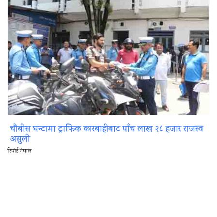
चौबीस घन्टामा ट्राफिक कारबाहीबाट पाँच लाख २८ हजार राजस्व
असुली
रिपोर्ट नेपाल