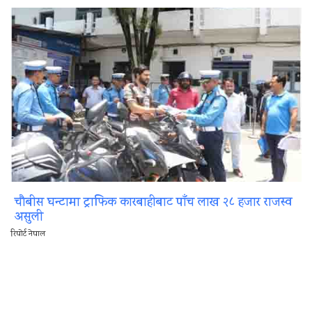
चौबीस घन्टामा ट्राफिक कारबाहीबाट पाँच लाख २८ हजार राजस्व
असुली
रिपोर्ट नेपाल