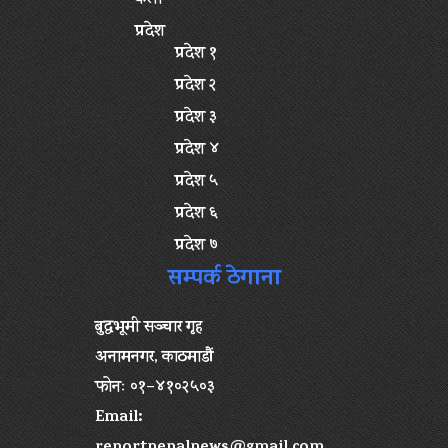
कला
प्रदेश
प्रदेश १
प्रदेश २
प्रदेश ३
प्रदेश ४
प्रदेश ५
प्रदेश ६
प्रदेश ७
सम्पर्क ठेगाना
बुद्धभूमी सञ्चार गृह
अनामनगर, काठमाडौं
फोनः ०१–४१०२५०३
Email: