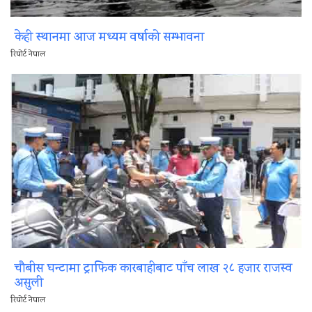
केही स्थानमा आज मध्यम वर्षाको सम्भावना
रिपोर्ट नेपाल
चौबीस घन्टामा ट्राफिक कारबाहीबाट पाँच लाख २८ हजार राजस्व
असुली
रिपोर्ट नेपाल