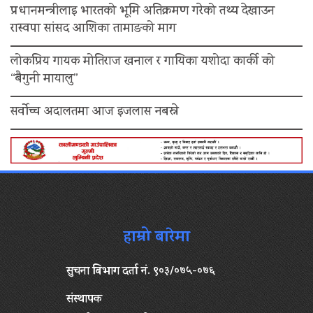
प्रधानमन्त्रीलाइ भारतको भूमि अतिक्रमण गरेको तथ्य देखाउन
रास्वपा सांसद आशिका तामाङको माग
लोकप्रिय गायक मोतिराज खनाल र गायिका यशोदा कार्की को
“बैगुनी मायालु”
सर्वोच्च अदालतमा आज इजलास नबस्ने
हाम्रो बारेमा
सुचना बिभाग दर्ता नं. ९०३/०७५-०७६
संस्थापक