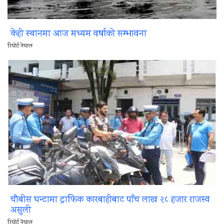
केही स्थानमा आज मध्यम वर्षाको सम्भावना
रिपोर्ट नेपाल
चौबीस घन्टामा ट्राफिक कारबाहीबाट पाँच लाख २८ हजार राजस्व
असुली
रिपोर्ट नेपाल