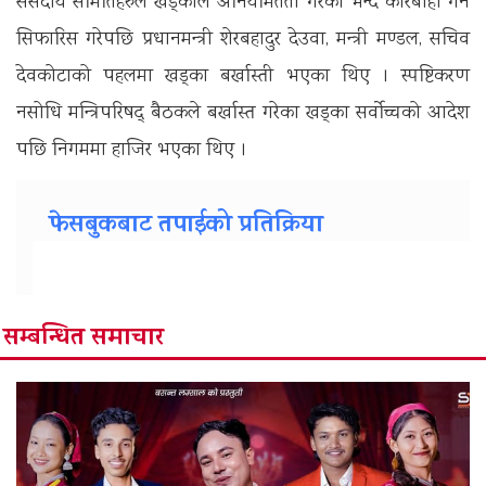
संसदीय समितिहरुले खड्काले अनियमितता गरेको भन्दै कारबाही गर्न
सिफारिस गरेपछि प्रधानमन्त्री शेरबहादुर देउवा, मन्त्री मण्डल, सचिव
देवकोटाको पहलमा खड्का बर्खास्ती भएका थिए । स्पष्टिकरण
नसोधि मन्त्रिपरिषद् बैठकले बर्खास्त गरेका खड्का सर्वोच्चको आदेश
पछि निगममा हाजिर भएका थिए ।
फेसबुकबाट तपाईको प्रतिक्रिया
सम्बन्धित समाचार