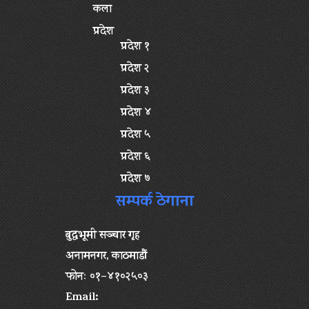
कला
प्रदेश
प्रदेश १
प्रदेश २
प्रदेश ३
प्रदेश ४
प्रदेश ५
प्रदेश ६
प्रदेश ७
सम्पर्क ठेगाना
बुद्धभूमी सञ्चार गृह
अनामनगर, काठमाडौं
फोनः ०१–४१०२५०३
Email: