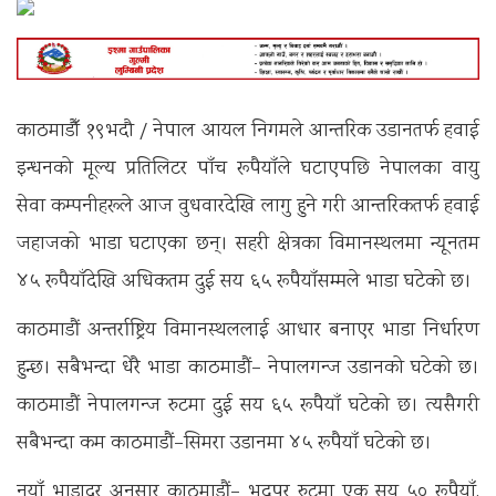
काठमाडौँ १९भदौ / नेपाल आयल निगमले आन्तरिक उडानतर्फ हवाई
इन्धनको मूल्य प्रतिलिटर पाँच रूपैयाँले घटाएपछि नेपालका वायु
सेवा कम्पनीहरूले आज वुधवारदेखि लागु हुने गरी आन्तरिकतर्फ हवाई
जहाजको भाडा घटाएका छन्। सहरी क्षेत्रका विमानस्थलमा न्यूनतम
४५ रूपैयाँदेखि अधिकतम दुई सय ६५ रूपैयाँसम्मले भाडा घटेको छ।
काठमाडौं अन्तर्राष्ट्रिय विमानस्थललाई आधार बनाएर भाडा निर्धारण
हुन्छ। सबैभन्दा धेरै भाडा काठमाडौं– नेपालगन्ज उडानको घटेको छ।
काठमाडौं नेपालगन्ज रुटमा दुई सय ६५ रूपैयाँ घटेको छ। त्यसैगरी
सबैभन्दा कम काठमाडौं–सिमरा उडानमा ४५ रूपैयाँ घटेको छ।
नयाँ भाडादर अनुसार काठमाडौं– भद्रपुर रुटमा एक सय ५० रूपैयाँ,