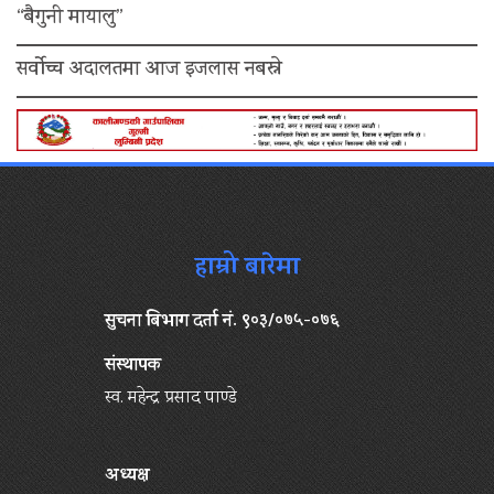
“बैगुनी मायालु”
सर्वोच्च अदालतमा आज इजलास नबस्ने
हाम्रो बारेमा
सुचना बिभाग दर्ता नं. ९०३/०७५-०७६
संस्थापक
स्व. महेन्द्र प्रसाद पाण्डे
अध्यक्ष