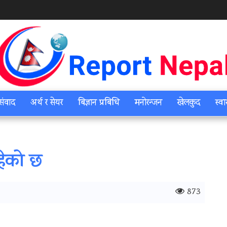
संवाद
अर्थ र सेयर
बिज्ञान प्रबिधि
मनोरन्जन
खेलकुद
स्वा
हेको छ
873