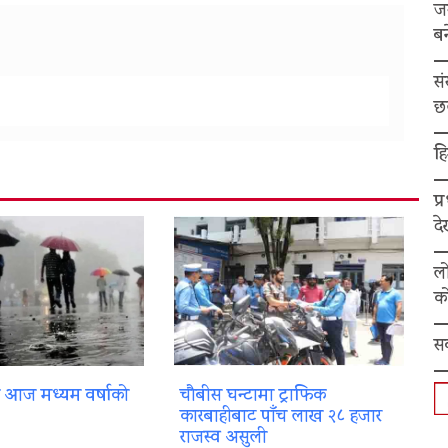
ज
बन
स
छ
हि
प्
द
ल
को
स
ा आज मध्यम वर्षाको
चौबीस घन्टामा ट्राफिक
कारबाहीबाट पाँच लाख २८ हजार
राजस्व असुली