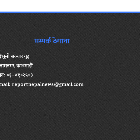
सम्पर्क ठेगाना
द्धभूमी सञ्चार गृह
ामनगर, काठमाडौं
ोनः ०१–४१०२५०३
mail:
reportnepalnews@gmail.com