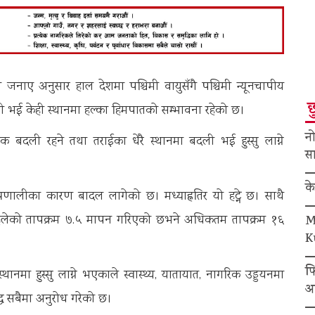
जनाए अनुसार हाल देशमा पश्चिमी वायुसँगै पश्चिमी न्यूनचापीय
छ
ली भई केही स्थानमा हल्का हिमपातको सम्भावना रहेको छ।
नो
क बदली रहने तथा तराईका धेरै स्थानमा बदली भई हुस्सु लाग्ने
सा
क
रणालीका कारण बादल लागेको छ। मध्याह्नतिर यो हट्ने छ। साथै
िलेको तापक्रम ७.५ मापन गरिएको छभने अधिकतम तापक्रम १६
M
K
फ
नमा हुस्सु लाग्ने भएकाले स्वास्थ्य, यातायात, नागरिक उड्डयनमा
अ
ध सबैमा अनुरोध गरेको छ।