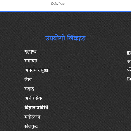
रिपोर्ट नेपाल
उपयोगी लिंकहरु
गृहपृष्‍ठ
बु
समाचार
अन
अपराध र सुरक्षा
फ
E
लेख
संवाद
अर्थ र सेयर
बिज्ञान प्रबिधि
मनोरन्जन
खेलकुद