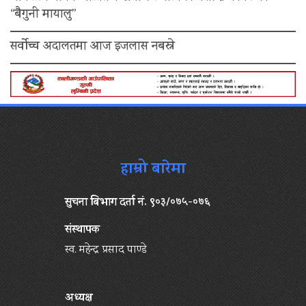
“बैगुनी मायालु”
सर्वोच्च अदालतमा आज इजलास नबस्ने
हाम्रो बारेमा
सुचना बिभाग दर्ता नं. ९०३/०७५-०७६
संस्थापक
स्व. महेन्द्र प्रसाद पाण्डे
अध्यक्ष