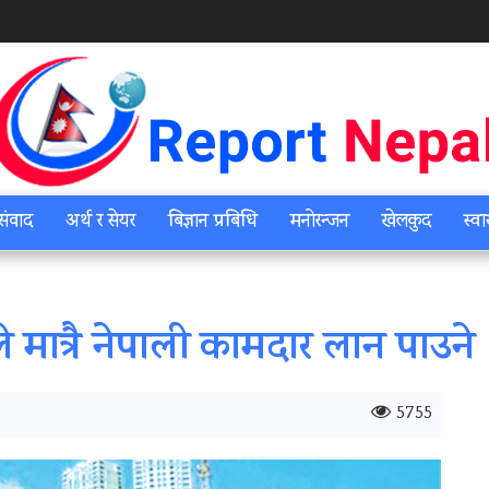
संवाद
अर्थ र सेयर
बिज्ञान प्रबिधि
मनोरन्जन
खेलकुद
स्वा
े मात्रै नेपाली कामदार लान पाउने
5755