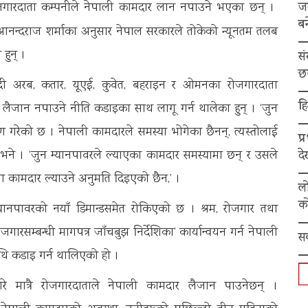
ज
ोजगारदाता कम्पनीले नेपाली कामदार लान नपाउने भएका छन् ।
बन
आनन्दराज शर्माका अनुसार नेपाल सरकारले तोकेको न्यूनतम तलब
हुन् ।
स
छ
ी अरब, कतार, यूएई, कुवेत, बहराइन र ओमनका रोजगारदाता
हि
 लैजान नपाउने नीति कडाइका साथ लागू गर्न थालेका हुन् । ‘जुन
ण गरेको छ । नेपाली कामदारले समस्या भोगेका छैनन्, त्यस्तोलाई
प्
द
ले भने । ‘जुन म्यानपावरले ल्याएका कामदार समस्यामा छन् र उसले
मा कामदार ल्याउने अनुमति दिइएको छैन,’ ।
ल
को
यानपावरको नयाँ डिमान्डसमेत रोकिएको छ । श्रम, रोजगार तथा
जगारसम्बन्धी मागपत्र जाँचबुझ निर्देशिका’ कार्यान्वयन गर्न नेपाली
स
थि कडाइ गर्न थालिएको हो ।
रे मात्रै रोजगारदाताले नेपाली कामदार लैजान पाउनेछन् ।