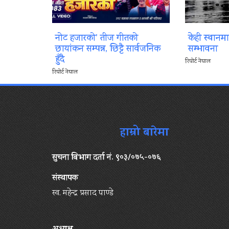
नोट हजारको’ तीज गीतको
केही स्थानम
छायांकन सम्पन्न, छिट्टै सार्वजनिक
सम्भावना
हुँदै
रिपोर्ट नेपाल
रिपोर्ट नेपाल
हाम्रो बारेमा
सुचना बिभाग दर्ता नं. ९०३/०७५-०७६
संस्थापक
स्व. महेन्द्र प्रसाद पाण्डे