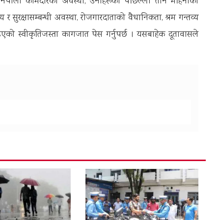
यरत नेपाली कामदारको अवस्था, उनीहरूको पछिल्लो तीन महिनाको
 र सुरक्षासम्बन्धी अवस्था, रोजगारदाताको वैधानिकता, श्रम गन्तव्य
इएको स्वीकृतिजस्ता कागजात पेस गर्नुपर्छ । यसबाहेक दूतावासले