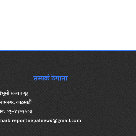
सम्पर्क ठेगाना
द्धभूमी सञ्चार गृह
ामनगर, काठमाडौं
ोनः ०१–४१०२५०३
mail:
reportnepalnews@gmail.com