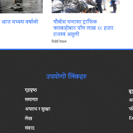
ा आज मध्यम वर्षाको
चौबीस घन्टामा ट्राफिक
कारबाहीबाट पाँच लाख २८ हजार
राजस्व असुली
रिपोर्ट नेपाल
उपयोगी लिंकहरु
गृहपृष्‍ठ
बु
समाचार
अन
अपराध र सुरक्षा
फ
E
लेख
संवाद