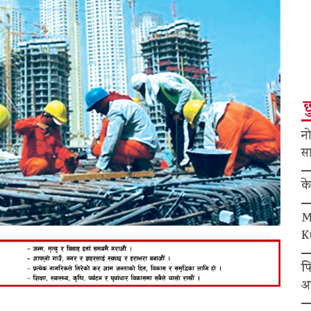
छ
नो
सा
क
M
K
फ
अ