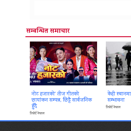
सम्बन्धित समाचार
नोट हजारको’ तीज गीतको
केही स्थानम
छायांकन सम्पन्न, छिट्टै सार्वजनिक
सम्भावना
हुँदै
रिपोर्ट नेपाल
रिपोर्ट नेपाल