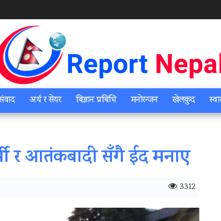
संवाद
अर्थ र सेयर
बिज्ञान प्रबिधि
मनोरन्जन
खेलकुद
स्वा
्मी र आतंकबादी सँगै ईद मनाए
3312