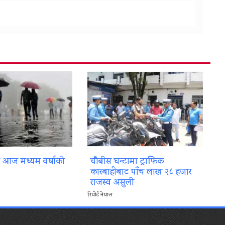
ा आज मध्यम वर्षाको
चौबीस घन्टामा ट्राफिक
कारबाहीबाट पाँच लाख २८ हजार
राजस्व असुली
रिपोर्ट नेपाल