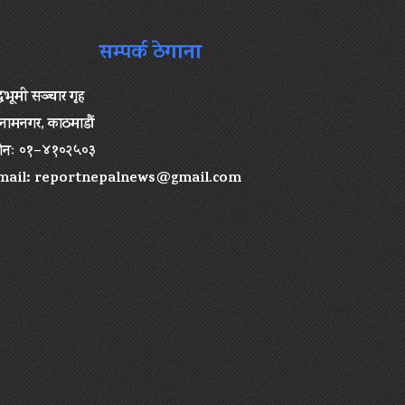
सम्पर्क ठेगाना
द्धभूमी सञ्चार गृह
ामनगर, काठमाडौं
ोनः ०१–४१०२५०३
mail:
reportnepalnews@gmail.com