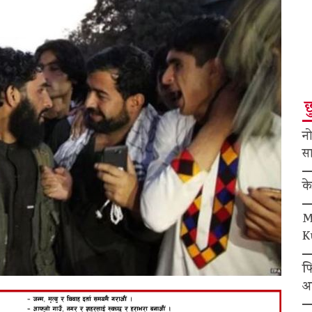
छ
नो
सा
क
M
K
फ
अ