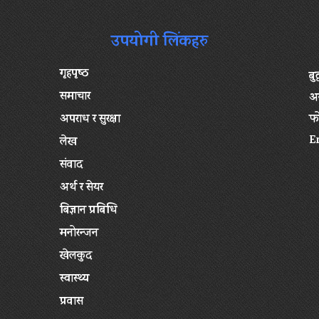
उपयोगी लिंकहरु
गृहपृष्‍ठ
बु
समाचार
अन
अपराध र सुरक्षा
फ
E
लेख
संवाद
अर्थ र सेयर
बिज्ञान प्रबिधि
मनोरन्जन
खेलकुद
स्वास्थ्य
प्रवास