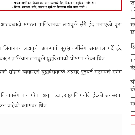
ज
बन
स
 र आतंकबादी संगठन तालिवानका लडाकुले सँगै ईद मनाएको कुरा
छ
हि
लिवानका लडाकुले अफगानी सुरक्षाकर्मीसँग अंकमाल गर्दै ईद
ार र तालिवान लडाकुले युद्धविरामको घोषणा गरेका थिए ।
प्
द
ार्द व्यवहारले युद्धविरामतर्फ अग्रसर हुनुपर्ने राष्ट्रसंघले समेत
ल
को
 तालिबानसँग माग गरेका छन् । उता, राष्ट्रपति गनीले ईदको अवसरमा
स
ाउन चाहेको बताएका थिए ।