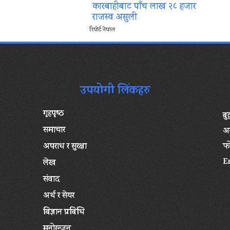
कारबाहीबाट पाँच लाख २८ हजार
राजस्व असुली
रिपोर्ट नेपाल
उपयोगी लिंकहरु
गृहपृष्‍ठ
बु
समाचार
अन
अपराध र सुरक्षा
फ
E
लेख
संवाद
अर्थ र सेयर
बिज्ञान प्रबिधि
मनोरन्जन