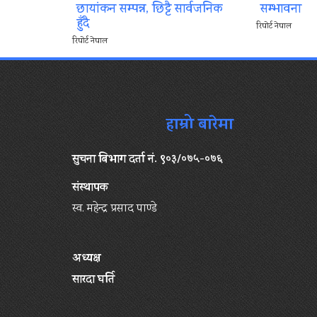
छायांकन सम्पन्न, छिट्टै सार्वजनिक
सम्भावना
हुँदै
रिपोर्ट नेपाल
रिपोर्ट नेपाल
हाम्रो बारेमा
सुचना बिभाग दर्ता नं. ९०३/०७५-०७६
संस्थापक
स्व. महेन्द्र प्रसाद पाण्डे
अध्यक्ष
सारदा घर्ति