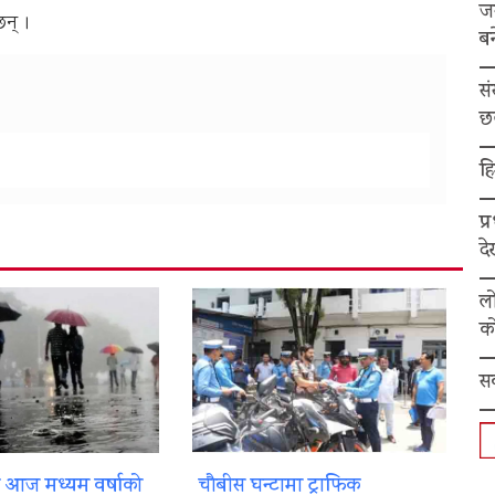
ज
छन् ।
बन
स
छ
हि
प्
द
ल
को
स
ा आज मध्यम वर्षाको
चौबीस घन्टामा ट्राफिक