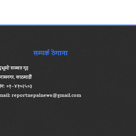
सम्पर्क ठेगाना
द्धभूमी सञ्चार गृह
ामनगर, काठमाडौं
ोनः ०१–४१०२५०३
mail:
reportnepalnews@gmail.com