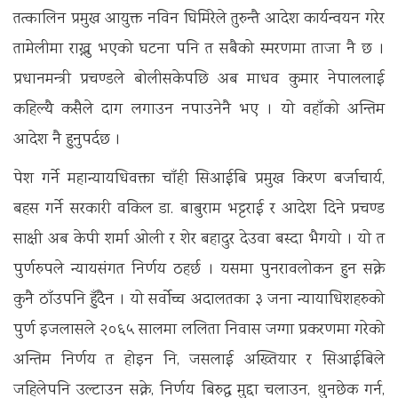
तत्कालिन प्रमुख आयुक्त नविन घिमिरेले तुरुन्तै आदेश कार्यन्वयन गरेर
तामेलीमा राख्नु भएको घटना पनि त सबैको स्मरणमा ताजा नै छ ।
प्रधानमन्त्री प्रचण्डले बोलीसकेपछि अब माधव कुमार नेपाललाई
कहिल्यै कसैले दाग लगाउन नपाउनेनै भए । यो वहाँको अन्तिम
आदेश नै हुनुपर्दछ ।
पेश गर्ने महान्यायधिवक्ता चाँही सिआईबि प्रमुख किरण बर्जाचार्य,
बहस गर्ने सरकारी वकिल डा. बाबुराम भट्टराई र आदेश दिने प्रचण्ड
साक्षी अब केपी शर्मा ओली र शेर बहादुर देउवा बस्दा भैगयो । यो त
पुर्णरुपले न्यायसंगत निर्णय ठहर्छ । यसमा पुनरावलोकन हुन सक्ने
कुनै ठाँउपनि हुँदैन । यो सर्वोच्च अदालतका ३ जना न्यायाधिशहरुको
पुर्ण इजलासले २०६५ सालमा ललिता निवास जग्गा प्रकरणमा गरेको
अन्तिम निर्णय त होइन नि, जसलाई अख्तियार र सिआईबिले
जहिलेपनि उल्टाउन सक्ने, निर्णय बिरुद्ध मुद्दा चलाउन, थुनछेक गर्न,