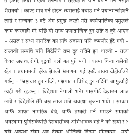
त हजार जिब्रा भएका शेषनाग र सरस्वतीले पनि बर्णन गर्न नसक्ने
भैसक्यो । काण्ड मात्र गर्ने होइन, त्यसलाई बचाउ गर्न प्रधानमन्त्रीहरुनै
लाग्ने र राज्यका ३ वटै अंग प्रमुख जस्तो गरी कार्यपालिका प्रमुखले
काम कारवाही गरे पछि यो राज्य प्रजातान्त्रिक हुन सक्ने त कुरै आएन
– असल र सभ्य नागरिक बन्न सक्ने अवस्था पनि कमजोर हुँदै गयो –
राज्यको सम्पत्ति पनि बिदेशिने क्रम द्रुत गतिमै हुन थाल्यो – राज्य
केवल अशक्त, रोगी, बृद्धको थलो बन्न पुग्ने भयो । यसमा चिन्ता कसैको
रहेन । प्रधानमन्त्री हरेक क्षेत्रको भ्रमणमा गई एउटै बाक्य दोहोर्याउने
गर्छन् – ‘‘भ्रष्टाचार हुन नदिने, पक्षपात र विभेद हुन नदिने”, आफुचाँही
त्यही गरी रहन्छन् । बिदेशमा नेपाली भनेर पासपोर्ट देखाउन लाज
लाग्ने र बिदेशीले सँगै बस्न लाज मान्ने अवस्था श्रृजना भयो । सरकार
आफैं आफ्ना नागरिक बेच्ने, आफैं तस्करी गर्ने गराउने सम्मको
अवस्थामा पुगिसकेपछि देशबासीको अभिभावक भन्ने नै को रहयो र ?
यही अवस्था रहेमा अब देशमा भोलिको दिनमा गाँउघरमा मर्दा