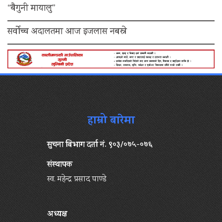
“बैगुनी मायालु”
सर्वोच्च अदालतमा आज इजलास नबस्ने
हाम्रो बारेमा
सुचना बिभाग दर्ता नं. ९०३/०७५-०७६
संस्थापक
स्व. महेन्द्र प्रसाद पाण्डे
अध्यक्ष