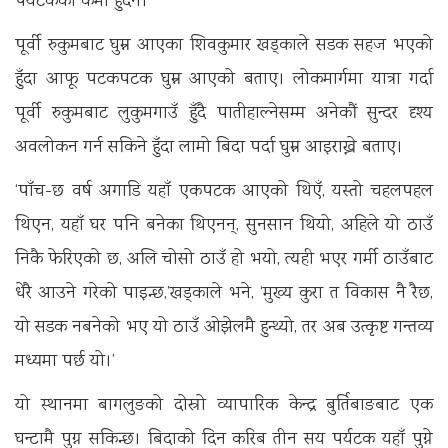
पर्यटकको कमी हुँदैन।
पूर्वी रुकुमबाट घुम्न आएका शिवकुमार खड्काले सडक सहज भएको
हुँदा आफू पटकपटक घुम्न आएको बताए। लोकमार्गमा यात्रा गर्दा
पूर्वी रुकुमबाट लुकुमगाउँ हुँदै पातीहाल्नेसम्म अनेकौं सुन्दर दृश्य
अवलोकन गर्न सकिने हुँदा लामो बिदा पर्दा घुम्न आइराख्ने बताए।
‘पाँच-छ वर्ष अगाडि यहाँ एकपटक आएको थिएँ, यस्तो चहलपहल
थिएन, यहाँ घर पनि बनेका थिएनन्, सुनसान थियो, अहिले यो ठाउँ
निकै फेरिएको छ, अलि चोसो ठाउँ हो भयो, त्यही भएर गर्मी ठाउँबाट
धेरै आउने गरेको पाइन्छ,’खड्काले भने, ‘मुख्य कुरा त विकास नै रैछ,
यो सडक नबनेको भए यो ठाउँ ओझेलमै हुन्थ्यो, तर अब उत्कृष्ट गन्तव्य
मध्यमा पर्छ यो।’
यो स्थानमा बागलुङको दोस्रो व्यापारिक केन्द्र बुर्तिबाङबाट एक
घन्टामै पुग्न सकिन्छ। बिदाको दिन करिब तीन सय पर्यटक यहाँ पुग्ने