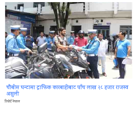
चौबीस घन्टामा ट्राफिक कारबाहीबाट पाँच लाख २८ हजार राजस्व
असुली
रिपोर्ट नेपाल