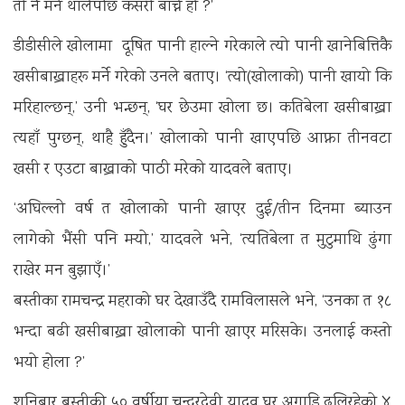
ती नै मर्न थालेपछि कसरी बाँच्ने हो ?’
डीडीसीले खोलामा दूषित पानी हाल्ने गरेकाले त्यो पानी खानेबित्तिकै
खसीबाख्राहरू मर्ने गरेको उनले बताए। ‘त्यो(खोलाको) पानी खायो कि
मरिहाल्छन्,’ उनी भन्छन्, ‘घर छेउमा खोला छ। कतिबेला खसीबाख्रा
त्यहाँ पुग्छन्, थाहै हुँदैन।’ खोलाको पानी खाएपछि आफ्ना तीनवटा
खसी र एउटा बाख्राको पाठी मरेको यादवले बताए।
‘अघिल्लो वर्ष त खोलाको पानी खाएर दुई/तीन दिनमा ब्याउन
लागेको भैंसी पनि मर्‍यो,’ यादवले भने, ‘त्यतिबेला त मुटुमाथि ढुंगा
राखेर मन बुझाएँ।’
बस्तीका रामचन्द्र महराको घर देखाउँदै रामविलासले भने, ‘उनका त १८
भन्दा बढी खसीबाख्रा खोलाको पानी खाएर मरिसके। उनलाई कस्तो
भयो होला ?’
शनिबार बस्तीकी ५० वर्षीया चन्दरदेवी यादव घर अगाडि ढलिरहेको ४