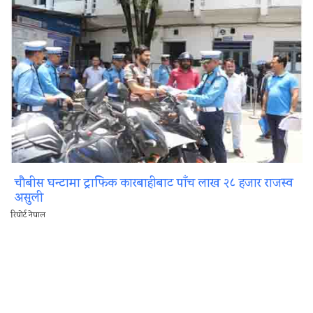
चौबीस घन्टामा ट्राफिक कारबाहीबाट पाँच लाख २८ हजार राजस्व
असुली
रिपोर्ट नेपाल