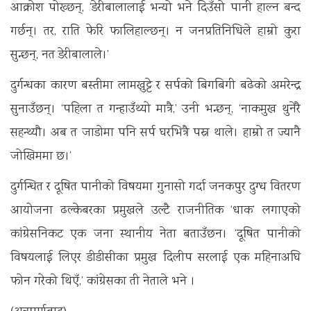
आक्रोश पोख्छन्, ‘डेरीबालालाई भन्यो भने दिउँसो पानी हाल्न बन्द
गर्छन्। तर, राति फेरि फालिहाल्छन्। न जनप्रतिनिधिले हाम्रो कुरा
सुन्छन्, नत डेरीबालाले।’
दुर्गन्धका कारण बस्तीमा लामखुट्टे र सर्पको बिगबिगी बढेको अमरेन्द्र
सुनाउँछन्। ‘पहिला त गन्हाउँथ्यो मात्रै,’ उनी भन्छन्, ‘नाकमुख थुनेरै
सहन्थ्यौ। अब त जाडोमा पनि सर्प घरभित्रै पस्न थाले। हाम्रो त ज्यानै
जोखिममा छ।’
दुर्गन्धित र दूषित पानीको विषयमा गुनासो गर्दा जनकपुर दुग्ध वितरण
आयोजना ढल्केबरका प्रमुखले उल्टै राजनीतिक ‘धाक’ लगाएको
कांग्रेसनिकट एक जना स्थानीय नेता बताउँछन। ‘दूषित पानीको
विषयलाई लिएर डीडीसीका प्रमुख दिलीप सरलाई एक महिनाअघि
फोन गरेको थिएँ,’ कांग्रेसका ती नेताले भने ।