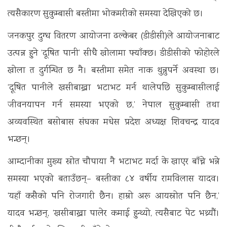
त्यसैकारण सुकुम्बासी बस्तीमा भोकमरीको समस्या देखिएको छ।
जनकपुर दुग्ध वितरण आयोजना ढल्केबर (डीडीसी)ले आयोजनाबाट
उत्पन्न हुने ‘दूषित पानी’ सीधै खोलामा फ्याँक्छ। डीडीसीको फोहोरले
खोला त दुर्गन्धित छ नै। बस्तीमा समेत नाक थुन्नुपर्ने अवस्था छ।
‘दूषित पानीले खसीबाख्रा भटाभट मर्न थालेपछि सुकुम्बासीलाई
जीवनयापन गर्न समस्या भएको छ,’ नेपाल सुकुम्बासी तथा
अव्यवस्थित बसोबास संघका मधेस प्रदेश अध्यक्ष शिवचन्द्र यादव
भन्छन्।
आम्दानीका मुख्य स्रोत चौपाया नै भटाभट मर्दा के खाएर बाँच्ने भन्ने
समस्या भएको बताउँछन्– बस्तीका ८४ वर्षीय रामविलास यादव।
‘यहाँ कसैको पनि रोजगारी छैन। हाम्रो अरू आयस्रोत पनि छैन,’
यादव भन्छन्, ‘खसीबाख्रा पालेर कमाई हुन्थ्यो, त्यसैबाट पेट भथ्र्यौं।