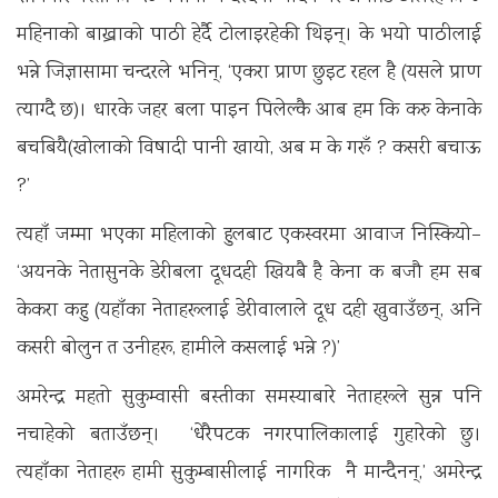
महिनाको बाख्राको पाठी हेर्दै टोलाइरहेकी थिइन्। के भयो पाठीलाई
भन्ने जिज्ञासामा चन्दरले भनिन्, ‘एकरा प्राण छुइट रहल है (यसले प्राण
त्याग्दै छ)। धारके जहर बला पाइन पिलेल्कै आब हम कि करु केनाके
बचबियै(खोलाको विषादी पानी खायो, अब म के गरूँ ? कसरी बचाऊ
?’
त्यहाँ जम्मा भएका महिलाको हुलबाट एकस्वरमा आवाज निस्कियो–
‘अयनके नेतासुनके डेरीबला दूधदही खियबै है केना क बजौ हम सब
केकरा कहु (यहाँका नेताहरूलाई डेरीवालाले दूध दही खुवाउँछन्, अनि
कसरी बोलुन त उनीहरू, हामीले कसलाई भन्ने ?)’
अमरेन्द्र महतो सुकुम्वासी बस्तीका समस्याबारे नेताहरूले सुन्न पनि
नचाहेको बताउँछन्। ‘धेरैपटक नगरपालिकालाई गुहारेको छु।
त्यहाँका नेताहरू हामी सुकुम्बासीलाई नागरिक नै मान्दैनन्,’ अमरेन्द्र