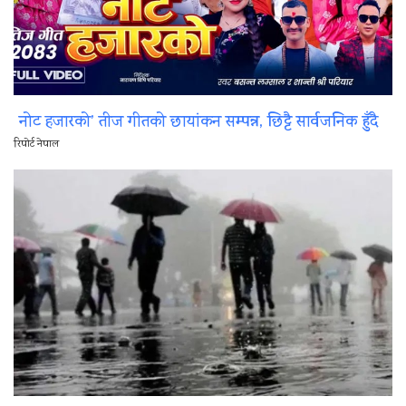
नोट हजारको’ तीज गीतको छायांकन सम्पन्न, छिट्टै सार्वजनिक हुँदै
रिपोर्ट नेपाल