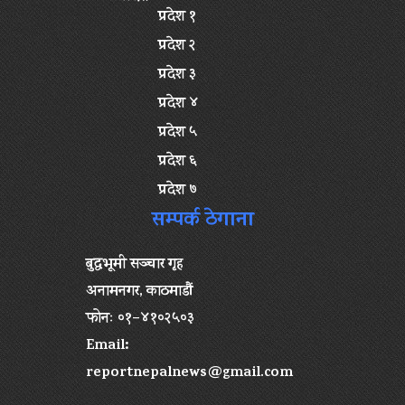
प्रदेश १
प्रदेश २
प्रदेश ३
प्रदेश ४
प्रदेश ५
प्रदेश ६
प्रदेश ७
सम्पर्क ठेगाना
बुद्धभूमी सञ्चार गृह
अनामनगर, काठमाडौं
फोनः ०१–४१०२५०३
Email:
reportnepalnews@gmail.com