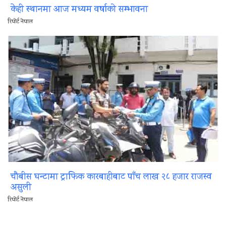
केही स्थानमा आज मध्यम वर्षाको सम्भावना
रिपोर्ट नेपाल
चौबीस घन्टामा ट्राफिक कारबाहीबाट पाँच लाख २८ हजार राजस्व
असुली
रिपोर्ट नेपाल