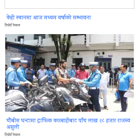
केही स्थानमा आज मध्यम वर्षाको सम्भावना
रिपोर्ट नेपाल
चौबीस घन्टामा ट्राफिक कारबाहीबाट पाँच लाख २८ हजार राजस्व
असुली
रिपोर्ट नेपाल