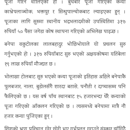
पूजा गरिन थालिएको हो । बुधबार पूजा गरिएका कन्या
काभ्रेपलाञ्चोक, भक्तपुर र सिन्धुपाल्चोकबाट ल्याइएका हुन् ।
पूजाका लागि सुरुमा स्थानीय भद्रभलादमीको उपस्थितिमा ३१७
रुपियाँ ५० पैसा जगेडा कोष स्थापना गरिएको अभिलेख पाइन्छ ।
बनेपा वकुटोलका लालबहादुर भोछिभोयाले यो प्रचलन सुरु
गर्नुभएको हो । ३१७ रुपियाँबाट सुरु भएको अक्षयकोषमा यतिबेला
१९ लाख रुपियाँ मौज्दात छ ।
भोलाखा टोलबाट सुरु भएको कन्या पूजाको इतिहास अहिले बनेपाकै
पुलबजार, नाला, बुडोलसँगै शारदा बतासे, पनौती र दाप्चासम्म पनि
फैलिएको छ । यस वर्ष पाँच स्थानबाट १५ हजारभन्दा धेरै कन्याको
पूजा गरिएको आँकलन गरिएको छ । त्यसमध्ये बनेपामा मात्रै नौ
हजार कन्या पुजिएका हुन् ।
शिशुको भ्रुण पहिचान गरेर छोरी भए गर्भपतन गराउने संस्कार झाँगिदै