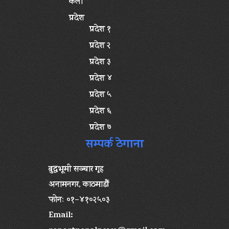
कला
प्रदेश
प्रदेश १
प्रदेश २
प्रदेश ३
प्रदेश ४
प्रदेश ५
प्रदेश ६
प्रदेश ७
सम्पर्क ठेगाना
बुद्धभूमी सञ्चार गृह
अनामनगर, काठमाडौं
फोनः ०१–४१०२५०३
Email: