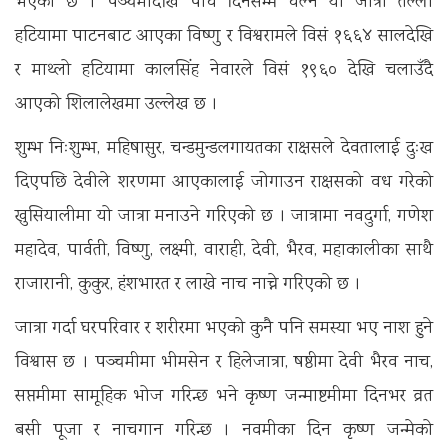
भएको छ । पञ्चमीदेखि पाँच दिनसम्म चल्ने यो जात्रा तल्लो
हटियामा पाटनबाट आएका विष्णु र विश्वरामले विसं १६६४ सालदेखि
र माथ्लो हटियामा कालसिंह नेवारले विसं १९६० देखि चलाउँदै
आएको शिलालेखमा उल्लेख छ ।
शुम्भ निःशुम्भ, महिषासुर, चन्डमुन्डलगायतका राक्षसले देवतालाई दुःख
दिएपछि देवीले शरणमा आएकालाई जोगाउन राक्षसको वध गरेको
खुसियालीमा यो जात्रा मनाउने गरिएको छ । जात्रामा नवदुर्गा, गणेश
महादेव, पार्वती, विष्णु, लक्ष्मी, वाराही, देवी, भैरव, महाकालीका साथै
राजारानी, कुकुर, हंशभारत र लाखे नाच नाच्ने गरिएको छ ।
जात्रा गर्दा घरपरिवार र शरीरमा भएको कुनै पनि समस्या भए नाश हुने
विश्वास छ । पञ्चमीमा भीमसेन र हिलेजात्रा, षष्ठीमा देवी भैरव नाच,
सप्तमीमा सामूहिक भोज गरिन्छ भने कृष्ण जन्माष्टमीमा दिनभर व्रत
बसी पूजा र नाचगान गरिन्छ । नवमीका दिन कृष्ण जन्मेको