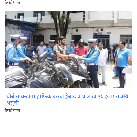
रिपोर्ट नेपाल
चौबीस घन्टामा ट्राफिक कारबाहीबाट पाँच लाख २८ हजार राजस्व
असुली
रिपोर्ट नेपाल