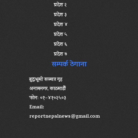
प्रदेश २
प्रदेश ३
प्रदेश ४
प्रदेश ५
प्रदेश ६
प्रदेश ७
सम्पर्क ठेगाना
बुद्धभूमी सञ्चार गृह
अनामनगर, काठमाडौं
फोनः ०१–४१०२५०३
Email:
reportnepalnews@gmail.com