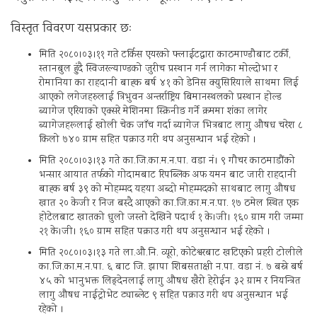
विस्तृत विवरण यसप्रकार छः
मिति २०८०।०३।११ गते टर्किस एयरको फ्लाईटद्वारा काठमाण्डौबाट टर्की,
स्तानबुल हुंदै स्विजरल्याण्डको जुरीच प्रस्थान गर्न लागेका मोल्दोभा र
रोमानिया का राहदानी बाह्क बर्ष ४१ को डेनिस क्युसिरियाले साथमा लिई
आएको लगेजहरुलाई त्रिभुवन अन्तर्राष्ट्रिय बिमानस्थलको प्रस्थान होल्ड
ब्यागेज एरियाको एक्सरे मेशिनमा स्क्रिनीङ गर्ने क्रममा शंका लागेर
ब्यागेजहरूलाई खोली चेक जाँच गर्दा ब्यागेज भित्रबाट लागु औषध चरेश ८
किलो ७४० ग्राम सहित पक्राउ गरी थप अनुसन्धान भई रहेको ।
मिति २०८०।०३।१३ गते का.जि.का.म.न.पा. वडा नं। ९ गौचर काठमाडाैंको
भन्सार आयात तर्फको गोदामबाट रिपब्लिक अफ यमन बाट जारी राहदानी
बाह्क बर्ष ३९ को मोहम्मद यहया अब्दो मोहम्मदको साथबाट लागु औषध
खात २० केजी र निज बस्दै आएको का.जि.का.म.न.पा. १७ ठमेल स्थित एक
होटेलबाट खातको धुलो जस्तो देखिने पदार्थ १ के।जी। १६० ग्राम गरी जम्मा
२१ के।जी। १६० ग्राम सहित पक्राउ गरी थप अनुसन्धान भई रहेको ।
मिति २०८०।०३।१३ गते ला.औ.नि. व्यूरो, कोटेश्वरबाट खटिएको प्रहरी टोलीले
का.जि.का.म.न.पा. ६ बाट जि. झापा शिबसताक्षी न.पा. वडा नं. ७ बस्ने बर्ष
४५ को भानुभक्त लिङ्देनलाई लागु औषध खैरो हेरोईन ३२ ग्राम र नियन्त्रित
लागु औषध नाईट्रोभेट ट्याब्लेट ९ सहित पक्राउ गरी थप अनुसन्धान भई
रहेको ।