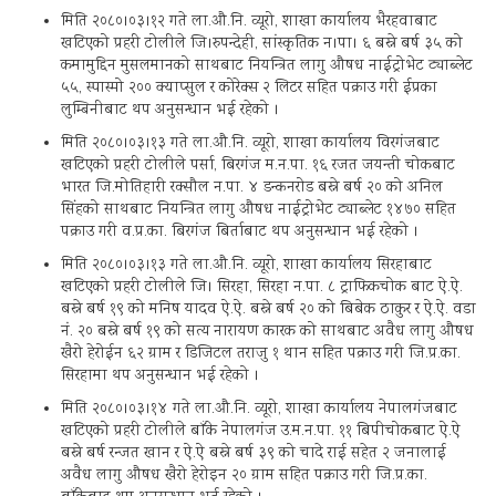
मिति २०८०।०३।१२ गते ला.औ.नि. व्यूरो, शाखा कार्यालय भैरहवाबाट
खटिएको प्रहरी टोलीले जि।रुपन्देही, सांस्कृतिक न।पा। ६ बस्ने बर्ष ३५ को
कमामुद्दिन मुसलमानको साथबाट नियन्त्रित लागु औषध नाईट्रोभेट ट्याब्लेट
५५, स्पास्मो २०० क्याप्सुल र कोरेक्स २ लिटर सहित पक्राउ गरी ईप्रका
लुम्बिनीबाट थप अनुसन्धान भई रहेको ।
मिति २०८०।०३।१३ गते ला.औ.नि. व्यूरो, शाखा कार्यालय विरगंजबाट
खटिएको प्रहरी टोलीले पर्सा, बिरगंज म.न.पा. १६ रजत जयन्ती चोकबाट
भारत जि.मोतिहारी रक्सौल न.पा. ४ डन्कनरोड बस्ने बर्ष २० को अनिल
सिंहको साथबाट नियन्त्रित लागु औषध नाईट्रोभेट ट्याब्लेट १४७० सहित
पक्राउ गरी व.प्र.का. बिरगंज बिर्ताबाट थप अनुसन्धान भई रहेको ।
मिति २०८०।०३।१३ गते ला.औ.नि. व्यूरो, शाखा कार्यालय सिरहाबाट
खटिएको प्रहरी टोलीले जि। सिरहा, सिरहा न.पा. ८ ट्राफिकचोक बाट ऐ.ऐ.
बस्ने बर्ष १९ को मनिष यादव ऐ.ऐ. बस्ने बर्ष २० को बिबेक ठाकुर र ऐ.ऐ. वडा
नं. २० बस्ने बर्ष १९ को सत्य नारायण कारक को साथबाट अवैध लागु औषध
खैरो हेरोईन ६२ ग्राम र डिजिटल तराजु १ थान सहित पक्राउ गरी जि.प्र.का.
सिरहामा थप अनुसन्धान भई रहेको ।
मिति २०८०।०३।१४ गते ला.औ.नि. व्यूरो, शाखा कार्यालय नेपालगंजबाट
खटिएको प्रहरी टोलीले बाँके नेपालगंज उ.म.न.पा. ११ बिपीचोकबाट ऐ.ऐ
बस्ने बर्ष रन्जत खान र ऐ.ऐ बस्ने बर्ष ३९ को चादे राई सहेत २ जनालाई
अवैध लागु औषध खैरो हेरोइन २० ग्राम सहित पक्राउ गरी जि.प्र.का.