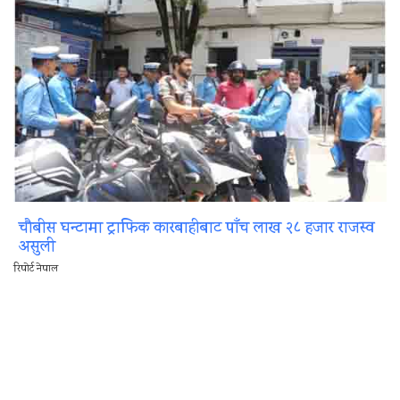
चौबीस घन्टामा ट्राफिक कारबाहीबाट पाँच लाख २८ हजार राजस्व
असुली
रिपोर्ट नेपाल