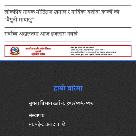
लोकप्रिय गायक मोतिराज खनाल र गायिका यशोदा कार्की को
“बैगुनी मायालु”
सर्वोच्च अदालतमा आज इजलास नबस्ने
हाम्रो बारेमा
सुचना बिभाग दर्ता नं. ९०३/०७५-०७६
संस्थापक
स्व. महेन्द्र प्रसाद पाण्डे