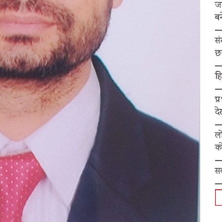
ज
बन
स
छ
हि
प्
द
ल
को
स