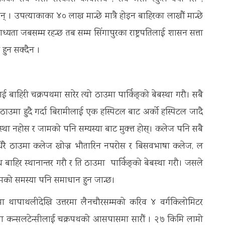
। उपत्याकाका ४० लाख मान्छे मात्रै होइन बाहिरका लाखौं मान्छे
े वाध्यता जबसम्म रहन्छ तब सम्म सिंगापुरका राष्ट्रपतिलाई शासन सत्ता
हुन सक्दैन ।
 बाहिरी चक्रपथमा सारेर त्यो ठाउमा पार्किङ्को बेबस्था गरौ। सबै
ठाउमा हुदै गर्दा बिरामीलाई एक हस्पिटल बाट अर्को हस्पिटल जादै
्था नहोस र जामको पनि सम्यस्या बाट मुक्त्त होस्। कलेज पनि सबै
ाइ धेरै ठाउमा कलेज खोज्न भौतारिन नपरोस र बिसवभाषा कलेज, ल
िर स्थानान्तर गरौ र ति ठाउमा पार्किङ्को बेबस्था गरौ। जसले
ा जामको समस्या पनि समाधान हुन जान्छ।
षिणमा थापाथलीदेखि उत्तरमा लैनचौरसम्मको करिव ४ वर्गकिलोमिटर
ाल तथा कन्सलटेन्सीलाई चक्रपथको आसपासमा सारौं । २७ किमि लामो