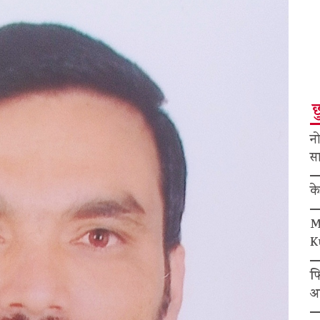
छ
नो
सा
क
M
K
फ
अ